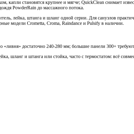
м, капли становятся крупнее и мягче; QuickClean снимает изв
дождя PowderRain до массажного потока.
итель, лейка, штанга и шланг одной серии. Для санузлов практ
ые модели Crometta, Croma, Raindance и Pulsify в наличии.
 «ливня» достаточно 240-280 мм; большие панели 300+ требуют
ка, шланг и штанга или стойка, часто с термостатом: всё совме