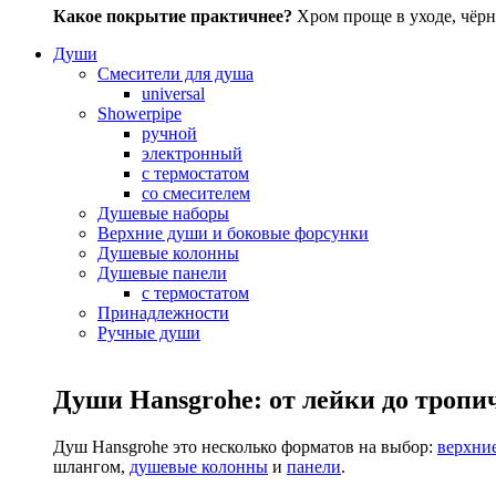
Какое покрытие практичнее?
Хром проще в уходе, чёрн
Души
Смесители для душа
universal
Showerpipe
ручной
электронный
с термостатом
со смесителем
Душевые наборы
Верхние души и боковые форсунки
Душевые колонны
Душевые панели
с термостатом
Принадлежности
Ручные души
Души Hansgrohe: от лейки до тропи
Душ Hansgrohe это несколько форматов на выбор:
верхни
шлангом,
душевые колонны
и
панели
.