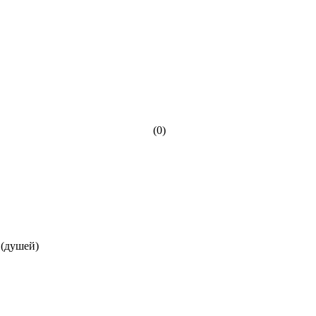
(0)
 (душей)