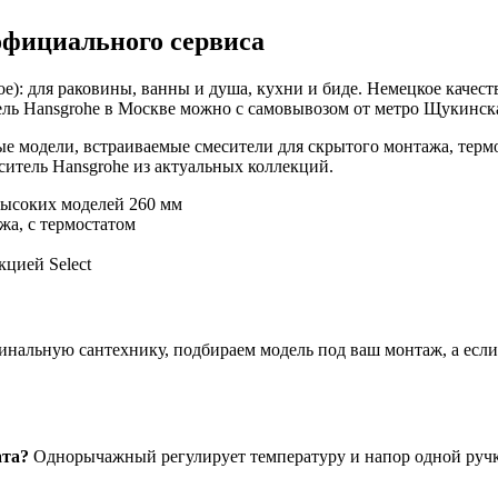
официального сервиса
е): для раковины, ванны и душа, кухни и биде. Немецкое качест
ль Hansgrohe в Москве можно с самовывозом от метро Щукинская
е модели, встраиваемые смесители для скрытого монтажа, терм
итель Hansgrohe из актуальных коллекций.
высоких моделей 260 мм
жа, с термостатом
цией Select
нальную сантехнику, подбираем модель под ваш монтаж, а если ч
ата?
Однорычажный регулирует температуру и напор одной ручко