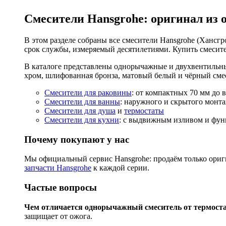
Смесители Hansgrohe: оригинал из 
В этом разделе собраны все смесители Hansgrohe (Хансгро
срок службы, измеряемый десятилетиями. Купить смесите
В каталоге представлены однорычажные и двухвентильны
хром, шлифованная бронза, матовый белый и чёрный смес
Смесители для раковины
: от компактных 70 мм до 
Смесители для ванны
: наружного и скрытого монта
Смесители для душа
и
термостаты
Смесители для кухни
: с выдвижным изливом и функ
Почему покупают у нас
Мы официальный сервис Hansgrohe: продаём только ориги
запчасти Hansgrohe
к каждой серии.
Частые вопросы
Чем отличается однорычажный смеситель от термост
защищает от ожога.