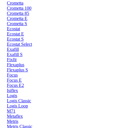
Crometta
Crometta 100
Crometta 85
Crometta E
Crometta S
Ecostat
Ecostat E
Ecostat S
Ecostat Select
Exafill
Exafill S
Fixfit
Flexaplus
Flexaplus S
Focus
Focus E
Focus E2
Isiflex
Logis
Logis Classic
Logis Loop
M71
Metaflex
Metris
Metris Classic