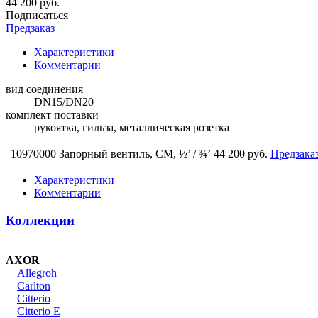
44 200 руб.
Подписаться
Предзаказ
Характеристики
Комментарии
вид соединения
DN15/DN20
комплект поставки
рукоятка, гильза, металлическая розетка
10970000 Запорный вентиль, СМ, ½’ / ¾’
44 200 руб.
Предзака
Характеристики
Комментарии
Коллекции
AXOR
Allegroh
Carlton
Citterio
Citterio E