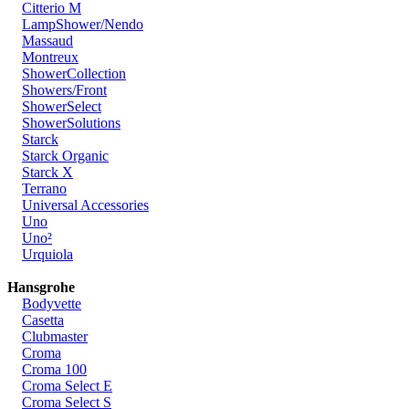
Citterio M
LampShower/Nendo
Massaud
Montreux
ShowerCollection
Showers/Front
ShowerSelect
ShowerSolutions
Starck
Starck Organic
Starck X
Terrano
Universal Accessories
Uno
Uno²
Urquiola
Hansgrohe
Bodyvette
Casetta
Clubmaster
Croma
Croma 100
Croma Select E
Croma Select S