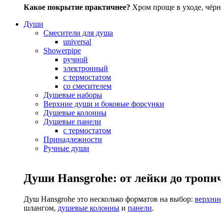
Какое покрытие практичнее?
Хром проще в уходе, чёрн
Души
Смесители для душа
universal
Showerpipe
ручной
электронный
с термостатом
со смесителем
Душевые наборы
Верхние души и боковые форсунки
Душевые колонны
Душевые панели
с термостатом
Принадлежности
Ручные души
Души Hansgrohe: от лейки до тропи
Душ Hansgrohe это несколько форматов на выбор:
верхни
шлангом,
душевые колонны
и
панели
.