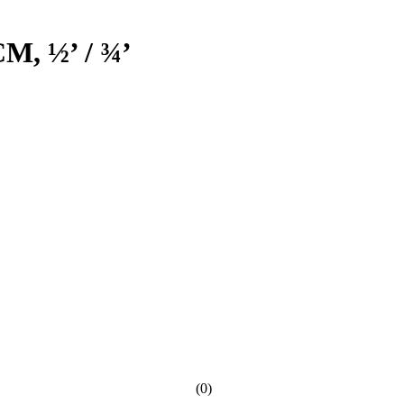
М, ½’ / ¾’
(0)