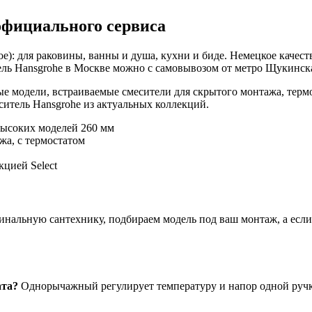
официального сервиса
е): для раковины, ванны и душа, кухни и биде. Немецкое качест
ль Hansgrohe в Москве можно с самовывозом от метро Щукинская
е модели, встраиваемые смесители для скрытого монтажа, терм
итель Hansgrohe из актуальных коллекций.
высоких моделей 260 мм
жа, с термостатом
цией Select
нальную сантехнику, подбираем модель под ваш монтаж, а если ч
ата?
Однорычажный регулирует температуру и напор одной ручко