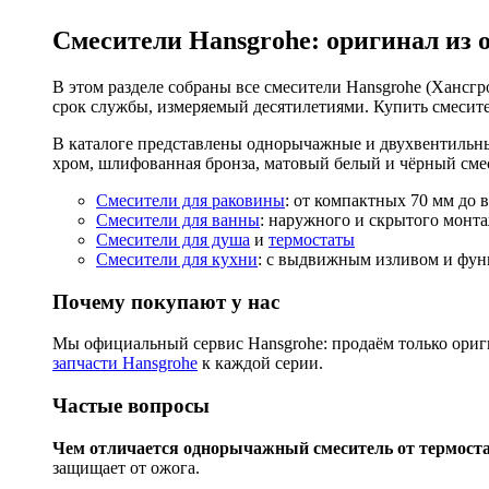
Смесители Hansgrohe: оригинал из 
В этом разделе собраны все смесители Hansgrohe (Хансгро
срок службы, измеряемый десятилетиями. Купить смесите
В каталоге представлены однорычажные и двухвентильны
хром, шлифованная бронза, матовый белый и чёрный смес
Смесители для раковины
: от компактных 70 мм до 
Смесители для ванны
: наружного и скрытого монта
Смесители для душа
и
термостаты
Смесители для кухни
: с выдвижным изливом и функ
Почему покупают у нас
Мы официальный сервис Hansgrohe: продаём только ориги
запчасти Hansgrohe
к каждой серии.
Частые вопросы
Чем отличается однорычажный смеситель от термост
защищает от ожога.