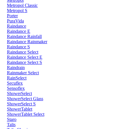
Metropol
Metropol Classic
Metropol S
Porter
PuraVida
Raindance
Raindance E
Raindance Rainfall
Raindance Rainmaker
Raindance S
Raindance Select
Raindance Select E
Raindance Select S
Raindrain
Rainmaker Select
RainSelect
Secuflex
Sensoflex
ShowerSelect
ShowerSelect Glass
ShowerSelect S
ShowerTablet
ShowerTablet Select
Staro
Talis