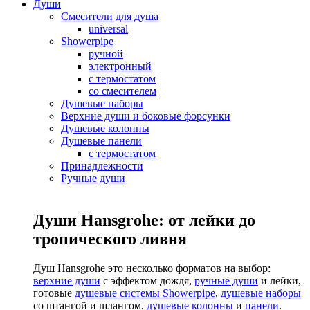
Души
Смесители для душа
universal
Showerpipe
ручной
электронный
с термостатом
со смесителем
Душевые наборы
Верхние души и боковые форсунки
Душевые колонны
Душевые панели
с термостатом
Принадлежности
Ручные души
Души Hansgrohe: от лейки до
тропического ливня
Душ Hansgrohe это несколько форматов на выбор:
верхние души
с эффектом дождя,
ручные души
и лейки,
готовые
душевые системы Showerpipe
,
душевые наборы
со штангой и шлангом,
душевые колонны
и
панели
.