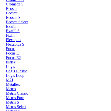
Crometta S
Ecostat
Ecostat E
Ecostat S
Ecostat Select
Exafill
Exafill S
Fixfit
Flexaplus
Flexaplus S
Focus
Focus E
Focus E2
Isiflex
Logis
Logis Classic
Logis Loop
M71
Metaflex
Metris
Metris Classic
Metris Puro
Metris S
Metris Select