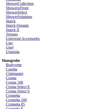
ShowerCollection
Showers/Front
ShowerSelect
ShowerSolutions
Starck
Starck Organic
Starck X
Terrano
Universal Accessories
Uno
Uno²
Urquiola
Hansgrohe
Bodyvette
Casetta
Clubmaster
Croma
Croma 100
Croma Select E
Croma Select S
Crometta
Crometta 100
Crometta 85
Crometta E