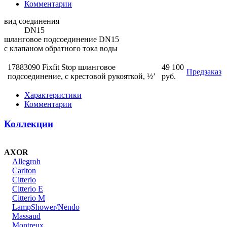
Комментарии
вид соединения
DN15
шланговое подсоединение DN15
с клапаном обратного тока воды
17883090 Fixfit Stop шланговое
49 100
Предзаказ
подсоединение, с крестовой рукояткой, ½’
руб.
Характеристики
Комментарии
Коллекции
AXOR
Allegroh
Carlton
Citterio
Citterio E
Citterio M
LampShower/Nendo
Massaud
Montreux