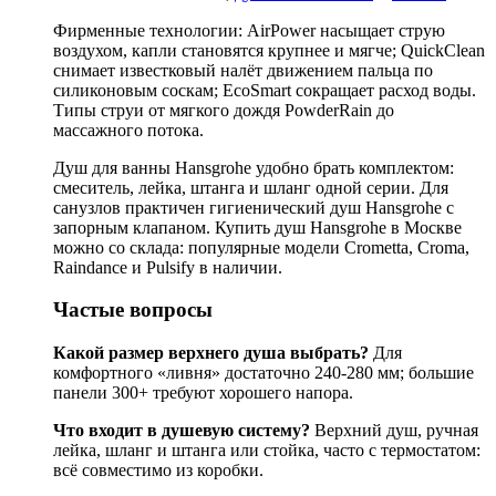
Фирменные технологии: AirPower насыщает струю
воздухом, капли становятся крупнее и мягче; QuickClean
снимает известковый налёт движением пальца по
силиконовым соскам; EcoSmart сокращает расход воды.
Типы струи от мягкого дождя PowderRain до
массажного потока.
Душ для ванны Hansgrohe удобно брать комплектом:
смеситель, лейка, штанга и шланг одной серии. Для
санузлов практичен гигиенический душ Hansgrohe с
запорным клапаном. Купить душ Hansgrohe в Москве
можно со склада: популярные модели Crometta, Croma,
Raindance и Pulsify в наличии.
Частые вопросы
Какой размер верхнего душа выбрать?
Для
комфортного «ливня» достаточно 240-280 мм; большие
панели 300+ требуют хорошего напора.
Что входит в душевую систему?
Верхний душ, ручная
лейка, шланг и штанга или стойка, часто с термостатом:
всё совместимо из коробки.