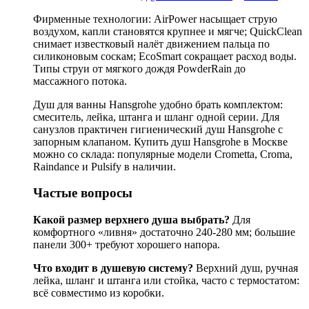
Фирменные технологии: AirPower насыщает струю
воздухом, капли становятся крупнее и мягче; QuickClean
снимает известковый налёт движением пальца по
силиконовым соскам; EcoSmart сокращает расход воды.
Типы струи от мягкого дождя PowderRain до
массажного потока.
Душ для ванны Hansgrohe удобно брать комплектом:
смеситель, лейка, штанга и шланг одной серии. Для
санузлов практичен гигиенический душ Hansgrohe с
запорным клапаном. Купить душ Hansgrohe в Москве
можно со склада: популярные модели Crometta, Croma,
Raindance и Pulsify в наличии.
Частые вопросы
Какой размер верхнего душа выбрать?
Для
комфортного «ливня» достаточно 240-280 мм; большие
панели 300+ требуют хорошего напора.
Что входит в душевую систему?
Верхний душ, ручная
лейка, шланг и штанга или стойка, часто с термостатом:
всё совместимо из коробки.