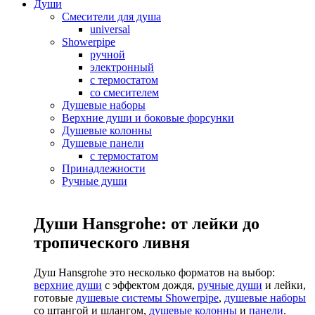
Души
Смесители для душа
universal
Showerpipe
ручной
электронный
с термостатом
со смесителем
Душевые наборы
Верхние души и боковые форсунки
Душевые колонны
Душевые панели
с термостатом
Принадлежности
Ручные души
Души Hansgrohe: от лейки до
тропического ливня
Душ Hansgrohe это несколько форматов на выбор:
верхние души
с эффектом дождя,
ручные души
и лейки,
готовые
душевые системы Showerpipe
,
душевые наборы
со штангой и шлангом,
душевые колонны
и
панели
.