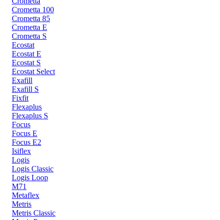
Crometta
Crometta 100
Crometta 85
Crometta E
Crometta S
Ecostat
Ecostat E
Ecostat S
Ecostat Select
Exafill
Exafill S
Fixfit
Flexaplus
Flexaplus S
Focus
Focus E
Focus E2
Isiflex
Logis
Logis Classic
Logis Loop
M71
Metaflex
Metris
Metris Classic