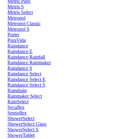
Metris Puro
Metris S
Metris Select
Metropol
Metropol Classic
Metropol S
Porter
PuraVida
Raindance
Raindance E
Raindance Rainfall
Raindance Rainmaker
Raindance S
Raindance Select
Raindance Select E
Raindance Select S
Raindrain
Rainmaker Select
RainSelect
Secuflex
Sensoflex
ShowerSelect
ShowerSelect Glass
ShowerSelect S
ShowerTablet