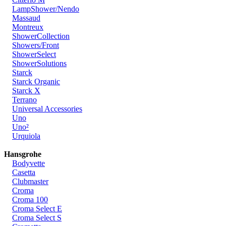
LampShower/Nendo
Massaud
Montreux
ShowerCollection
Showers/Front
ShowerSelect
ShowerSolutions
Starck
Starck Organic
Starck X
Terrano
Universal Accessories
Uno
Uno²
Urquiola
Hansgrohe
Bodyvette
Casetta
Clubmaster
Croma
Croma 100
Croma Select E
Croma Select S