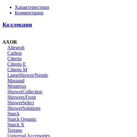
Характеристики
Комментарии
Коллекции
AXOR
Allegroh
Carlton
Citterio
Citterio E
Citterio M
LampShower/Nendo
Massaud
Montreux
ShowerCollection
Showers/Front
ShowerSelect
ShowerSolutions
Starck
Starck Organic
Starck X
Terrano
Universal Accessories