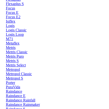
Flexaplus S
Focus
Focus E
Focus E2
Isiflex
Logis
Logis Classic
Logis Loop
M71
Metaflex
Metris
Metris Classic
Metris Puro
Metris S
Metris Select
Metropol
Metropol Classic
Metropol S
Porter
PuraVida
Raindance
Raindance E
Raindance Rainfall
Raindance Rainmaker
Raindance S