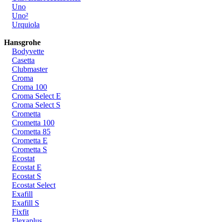
Uno
Uno²
Urquiola
Hansgrohe
Bodyvette
Casetta
Clubmaster
Croma
Croma 100
Croma Select E
Croma Select S
Crometta
Crometta 100
Crometta 85
Crometta E
Crometta S
Ecostat
Ecostat E
Ecostat S
Ecostat Select
Exafill
Exafill S
Fixfit
Flexaplus