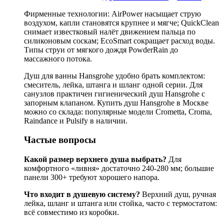
Фирменные технологии: AirPower насыщает струю
воздухом, капли становятся крупнее и мягче; QuickClean
снимает известковый налёт движением пальца по
силиконовым соскам; EcoSmart сокращает расход воды.
Типы струи от мягкого дождя PowderRain до
массажного потока.
Душ для ванны Hansgrohe удобно брать комплектом:
смеситель, лейка, штанга и шланг одной серии. Для
санузлов практичен гигиенический душ Hansgrohe с
запорным клапаном. Купить душ Hansgrohe в Москве
можно со склада: популярные модели Crometta, Croma,
Raindance и Pulsify в наличии.
Частые вопросы
Какой размер верхнего душа выбрать?
Для
комфортного «ливня» достаточно 240-280 мм; большие
панели 300+ требуют хорошего напора.
Что входит в душевую систему?
Верхний душ, ручная
лейка, шланг и штанга или стойка, часто с термостатом:
всё совместимо из коробки.