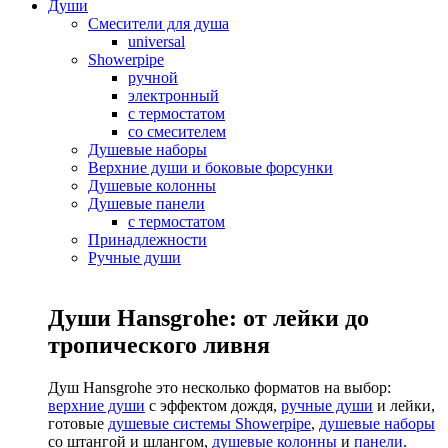
Души
Смесители для душа
universal
Showerpipe
ручной
электронный
с термостатом
со смесителем
Душевые наборы
Верхние души и боковые форсунки
Душевые колонны
Душевые панели
с термостатом
Принадлежности
Ручные души
Души Hansgrohe: от лейки до
тропического ливня
Душ Hansgrohe это несколько форматов на выбор:
верхние души
с эффектом дождя,
ручные души
и лейки,
готовые
душевые системы Showerpipe
,
душевые наборы
со штангой и шлангом,
душевые колонны
и
панели
.