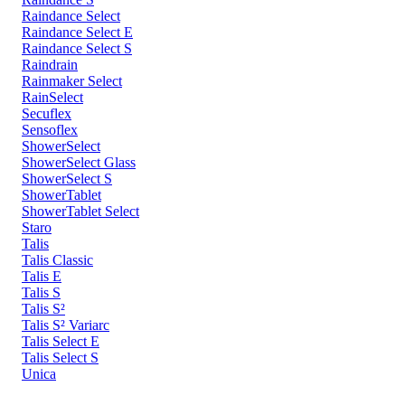
Raindance Select
Raindance Select E
Raindance Select S
Raindrain
Rainmaker Select
RainSelect
Secuflex
Sensoflex
ShowerSelect
ShowerSelect Glass
ShowerSelect S
ShowerTablet
ShowerTablet Select
Staro
Talis
Talis Classic
Talis E
Talis S
Talis S²
Talis S² Variarc
Talis Select E
Talis Select S
Unica