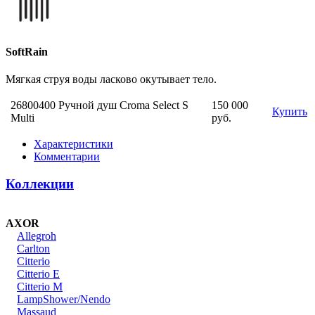
SoftRain
Мягкая струя воды ласково окутывает тело.
26800400 Ручной душ Croma Select S
150 000
Купить
Multi
руб.
Характеристики
Комментарии
Коллекции
AXOR
Allegroh
Carlton
Citterio
Citterio E
Citterio M
LampShower/Nendo
Massaud