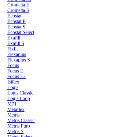
Crometta E
Crometta S
Ecostat
Ecostat E
Ecostat S
Ecostat Select
Exafill
Exafill S
Fixfit
Flexaplus
Flexaplus S
Focus
Focus E
Focus E2
Isiflex
Logis
Logis Classic
Logis Loop
M71
Metaflex
Metris
Metris Classic
Metris Puro
Metris S
Metris Select