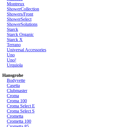
Montreux
ShowerCollection
Showers/Front
ShowerSelect
ShowerSolutions
Starck
Starck Organic
Starck X
Terrano
Universal Accessories
Uno
Uno²
Urquiola
Hansgrohe
Bodyvette
Casetta
Clubmaster
Croma
Croma 100
Croma Select E
Croma Select S
Crometta
Crometta 100
Crometta 85