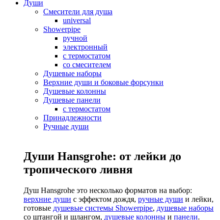
Души
Смесители для душа
universal
Showerpipe
ручной
электронный
с термостатом
со смесителем
Душевые наборы
Верхние души и боковые форсунки
Душевые колонны
Душевые панели
с термостатом
Принадлежности
Ручные души
Души Hansgrohe: от лейки до
тропического ливня
Душ Hansgrohe это несколько форматов на выбор:
верхние души
с эффектом дождя,
ручные души
и лейки,
готовые
душевые системы Showerpipe
,
душевые наборы
со штангой и шлангом,
душевые колонны
и
панели
.