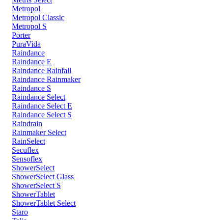
Metropol
Metropol Classic
Metropol S
Porter
PuraVida
Raindance
Raindance E
Raindance Rainfall
Raindance Rainmaker
Raindance S
Raindance Select
Raindance Select E
Raindance Select S
Raindrain
Rainmaker Select
RainSelect
Secuflex
Sensoflex
ShowerSelect
ShowerSelect Glass
ShowerSelect S
ShowerTablet
ShowerTablet Select
Staro