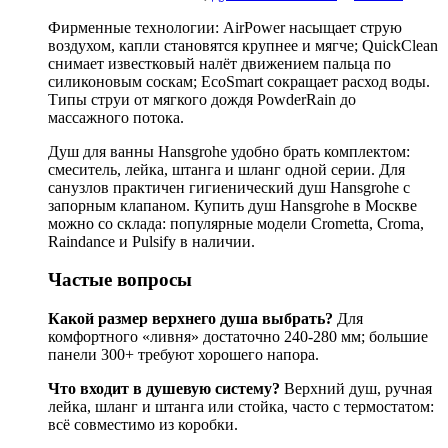
Фирменные технологии: AirPower насыщает струю
воздухом, капли становятся крупнее и мягче; QuickClean
снимает известковый налёт движением пальца по
силиконовым соскам; EcoSmart сокращает расход воды.
Типы струи от мягкого дождя PowderRain до
массажного потока.
Душ для ванны Hansgrohe удобно брать комплектом:
смеситель, лейка, штанга и шланг одной серии. Для
санузлов практичен гигиенический душ Hansgrohe с
запорным клапаном. Купить душ Hansgrohe в Москве
можно со склада: популярные модели Crometta, Croma,
Raindance и Pulsify в наличии.
Частые вопросы
Какой размер верхнего душа выбрать?
Для
комфортного «ливня» достаточно 240-280 мм; большие
панели 300+ требуют хорошего напора.
Что входит в душевую систему?
Верхний душ, ручная
лейка, шланг и штанга или стойка, часто с термостатом:
всё совместимо из коробки.