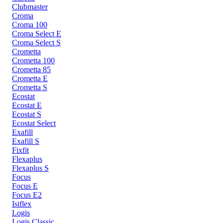
Clubmaster
Croma
Croma 100
Croma Select E
Croma Select S
Crometta
Crometta 100
Crometta 85
Crometta E
Crometta S
Ecostat
Ecostat E
Ecostat S
Ecostat Select
Exafill
Exafill S
Fixfit
Flexaplus
Flexaplus S
Focus
Focus E
Focus E2
Isiflex
Logis
Logis Classic