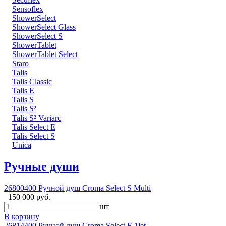
Sensoflex
ShowerSelect
ShowerSelect Glass
ShowerSelect S
ShowerTablet
ShowerTablet Select
Staro
Talis
Talis Classic
Talis E
Talis S
Talis S²
Talis S² Variarc
Talis Select E
Talis Select S
Unica
Ручные души
26800400 Ручной душ Croma Select S Multi
150 000 руб.
шт
В корзину
26814400 Ручной душ Croma Select E 1jet