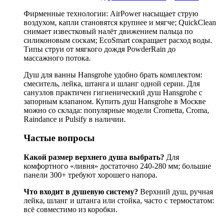
Фирменные технологии: AirPower насыщает струю
воздухом, капли становятся крупнее и мягче; QuickClean
снимает известковый налёт движением пальца по
силиконовым соскам; EcoSmart сокращает расход воды.
Типы струи от мягкого дождя PowderRain до
массажного потока.
Душ для ванны Hansgrohe удобно брать комплектом:
смеситель, лейка, штанга и шланг одной серии. Для
санузлов практичен гигиенический душ Hansgrohe с
запорным клапаном. Купить душ Hansgrohe в Москве
можно со склада: популярные модели Crometta, Croma,
Raindance и Pulsify в наличии.
Частые вопросы
Какой размер верхнего душа выбрать?
Для
комфортного «ливня» достаточно 240-280 мм; большие
панели 300+ требуют хорошего напора.
Что входит в душевую систему?
Верхний душ, ручная
лейка, шланг и штанга или стойка, часто с термостатом:
всё совместимо из коробки.