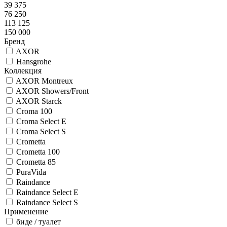
39 375
76 250
113 125
150 000
Бренд
AXOR
Hansgrohe
Коллекция
AXOR Montreux
AXOR Showers/Front
AXOR Starck
Croma 100
Croma Select E
Croma Select S
Crometta
Crometta 100
Crometta 85
PuraVida
Raindance
Raindance Select E
Raindance Select S
Применение
биде / туалет