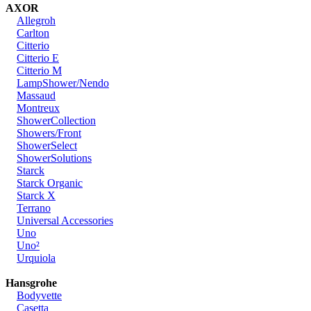
AXOR
Allegroh
Carlton
Citterio
Citterio E
Citterio M
LampShower/Nendo
Massaud
Montreux
ShowerCollection
Showers/Front
ShowerSelect
ShowerSolutions
Starck
Starck Organic
Starck X
Terrano
Universal Accessories
Uno
Uno²
Urquiola
Hansgrohe
Bodyvette
Casetta