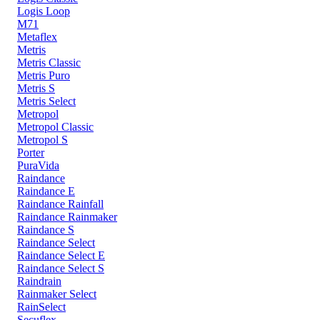
Logis Loop
M71
Metaflex
Metris
Metris Classic
Metris Puro
Metris S
Metris Select
Metropol
Metropol Classic
Metropol S
Porter
PuraVida
Raindance
Raindance E
Raindance Rainfall
Raindance Rainmaker
Raindance S
Raindance Select
Raindance Select E
Raindance Select S
Raindrain
Rainmaker Select
RainSelect
Secuflex