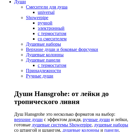
Души
Смесители для душа
universal
Showerpipe
ручной
электронный
с термостатом
со смесителем
Душевые наборы
Верхние души и боковые форсунки
Душевые колонны
Душевые панели
с термостатом
Принадлежности
Ручные души
Души Hansgrohe: от лейки до
тропического ливня
Душ Hansgrohe это несколько форматов на выбор:
верхние души
с эффектом дождя,
ручные души
и лейки,
готовые
душевые системы Showerpipe
,
душевые наборы
со штангой и шлангом,
душевые колонны
и
панели
.