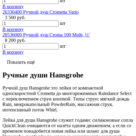
шт
В корзину
26330400 Ручной душ Crometta Vario
3 500 руб.
шт
В корзину
28536000 Ручной душ Croma 100 Multi, ½’
8 200 руб.
шт
В корзину
Показать ещё
Ручные души Hansgrohe
Ручной душ Hansgrohe это лейки от компактной
односкоростной Crometta до многорежимных Raindance Select
с переключением струи кнопкой. Типы струи: мягкий дождь
Rain, микрокапельный PowderRain, массажная струя,
интенсивный поток Whirl.
Лейка для душа Hansgrohe служит годами: силиконовые сопла
QuickClean очищаются от налёта одним движением, а если со
временем понадобится новая лейка или шланг для душа