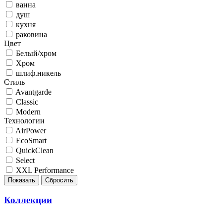
ванна
душ
кухня
раковина
Цвет
Белый/хром
Хром
шлиф.никель
Стиль
Avantgarde
Classic
Modern
Технологии
AirPower
EcoSmart
QuickClean
Select
XXL Performance
Коллекции