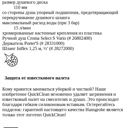
размер душевого диска
110 мм
со стороны душа упорный подшипник, предотвращающий
перекручивание душевого шланга
максимальный расход воды (при 3 бар)
15 л/мин
хромированные настенные крепления из пластика
Ручной душ Croma Select S Vario (# 26802400)
Держатель Porter'S (# 28331000)
Шланг Isiflex 1,25 м, ½’ (# 28272000)
Защита от известкового налета
Кому нравится заниматься уборкой и чисткой? Наше
изобретение QuickClean мгновенно удаляет загрязнения и
известковый налет на смесителях и душах. Это происходит
благодаря гибким силиконовым вставкам. Остерегайтесь
подделок: гарантией настоящего качества Hansgrohe является
только этот логотип QuickClean!