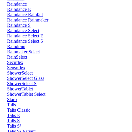
Raindance
Raindance E
Raindance Rainfall
Raindance Rainmaker
Raindance S
Raindance Select
Raindance Select E
Raindance Select S
Raindrain
Rainmaker Select
RainSelect
Secuflex
Sensoflex
ShowerSelect
ShowerSelect Glass
ShowerSelect S
ShowerTablet
ShowerTablet Select
Staro
Talis
Talis Classic
Talis E
Talis S
Talis S²
Talis S² Variarc