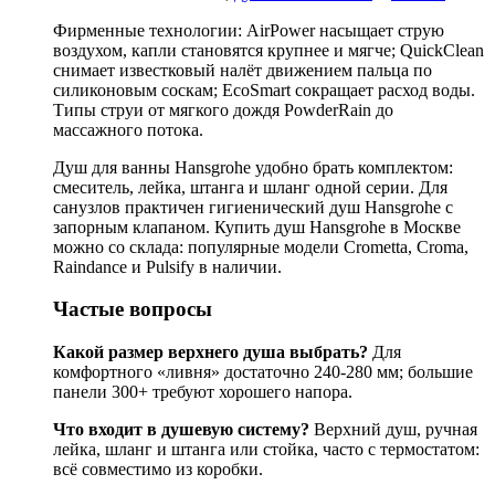
Фирменные технологии: AirPower насыщает струю
воздухом, капли становятся крупнее и мягче; QuickClean
снимает известковый налёт движением пальца по
силиконовым соскам; EcoSmart сокращает расход воды.
Типы струи от мягкого дождя PowderRain до
массажного потока.
Душ для ванны Hansgrohe удобно брать комплектом:
смеситель, лейка, штанга и шланг одной серии. Для
санузлов практичен гигиенический душ Hansgrohe с
запорным клапаном. Купить душ Hansgrohe в Москве
можно со склада: популярные модели Crometta, Croma,
Raindance и Pulsify в наличии.
Частые вопросы
Какой размер верхнего душа выбрать?
Для
комфортного «ливня» достаточно 240-280 мм; большие
панели 300+ требуют хорошего напора.
Что входит в душевую систему?
Верхний душ, ручная
лейка, шланг и штанга или стойка, часто с термостатом:
всё совместимо из коробки.