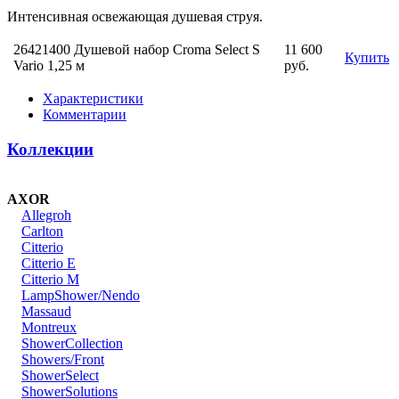
Интенсивная освежающая душевая струя.
26421400 Душевой набор Croma Select S
11 600
Купить
Vario 1,25 м
руб.
Характеристики
Комментарии
Коллекции
AXOR
Allegroh
Carlton
Citterio
Citterio E
Citterio M
LampShower/Nendo
Massaud
Montreux
ShowerCollection
Showers/Front
ShowerSelect
ShowerSolutions