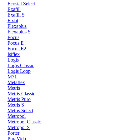
Ecostat Select
Exafill
Exafill S
Fixfit
Flexaplus
Flexaplus S
Focus
Focus E
Focus E2
Isiflex
Logis
Logis Classic
Logis Loop
M71
Metaflex
Metris
Metris Classic
Metris Puro
Metris S
Metris Select
Metropol
Metropol Classic
Metropol S
Porter
PuraVida