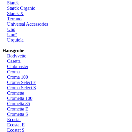
Starck
Starck Organic
Starck X
Terrano
Universal Accessories
Uno
Uno²
Urquiola
Hansgrohe
Bodyvette
Casetta
Clubmaster
Croma
Croma 100
Croma Select E
Croma Select S
Crometta
Crometta 100
Crometta 85
Crometta E
Crometta S
Ecostat
Ecostat E
Ecostat S