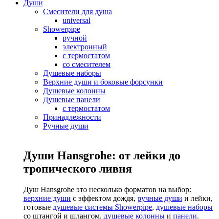
Души
Смесители для душа
universal
Showerpipe
ручной
электронный
с термостатом
со смесителем
Душевые наборы
Верхние души и боковые форсунки
Душевые колонны
Душевые панели
с термостатом
Принадлежности
Ручные души
Души Hansgrohe: от лейки до
тропического ливня
Душ Hansgrohe это несколько форматов на выбор:
верхние души
с эффектом дождя,
ручные души
и лейки,
готовые
душевые системы Showerpipe
,
душевые наборы
со штангой и шлангом,
душевые колонны
и
панели
.