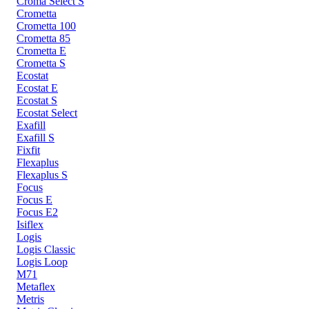
Croma Select S
Crometta
Crometta 100
Crometta 85
Crometta E
Crometta S
Ecostat
Ecostat E
Ecostat S
Ecostat Select
Exafill
Exafill S
Fixfit
Flexaplus
Flexaplus S
Focus
Focus E
Focus E2
Isiflex
Logis
Logis Classic
Logis Loop
M71
Metaflex
Metris