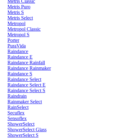
Metris Classic
Metris Puro
Metris S
Metris Select
Metropol
Metropol Classic
Metropol S
Porter
PuraVida
Raindance
Raindance E
Raindance Rainfall
Raindance Rainmaker
Raindance S
Raindance Select
Raindance Select E
Raindance Select S
Raindrain
Rainmaker Select
RainSelect
Secuflex
Sensoflex
ShowerSelect
ShowerSelect Glass
ShowerSelect S