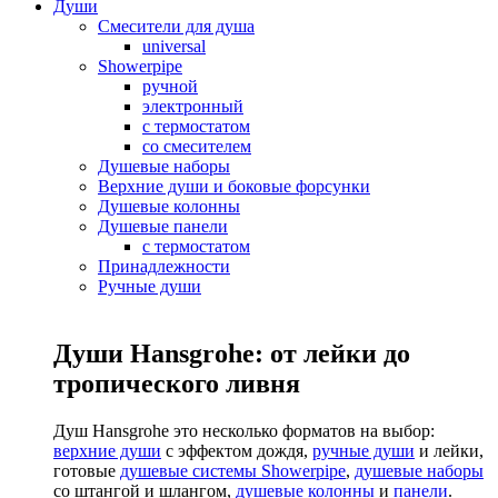
Души
Смесители для душа
universal
Showerpipe
ручной
электронный
с термостатом
со смесителем
Душевые наборы
Верхние души и боковые форсунки
Душевые колонны
Душевые панели
с термостатом
Принадлежности
Ручные души
Души Hansgrohe: от лейки до
тропического ливня
Душ Hansgrohe это несколько форматов на выбор:
верхние души
с эффектом дождя,
ручные души
и лейки,
готовые
душевые системы Showerpipe
,
душевые наборы
со штангой и шлангом,
душевые колонны
и
панели
.