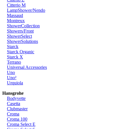
Citterio M
LampShower/Nendo
Massaud
Montreux
ShowerCollection
Showers/Front
ShowerSelect
ShowerSolutions
Starck
Starck Organic
Starck X
Terrano
Universal Accessories
Uno
Uno²
Urquiola
Hansgrohe
Bodyvette
Casetta
Clubmaster
Croma
Croma 100
Croma Select E