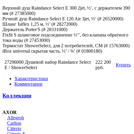
Верхний душ Raindance Select E 300 2jet, ½´, с держателем 390
мм (# 27385000)
Ручной душ Raindance Select E 120 Air 3jet, ½‘ (# 26520000)
Шланг Isiflex 1,25 м, ½’ (# 28272000)
Держатель Porter'S (# 28331000)
Fixfit S шланговое подсоединение ½’’, без клапана обратного
тока воды (# 27453000)
Термостат ShowerSelect, для 2 потребителей, СМ (# 15763000)
iBox universal скрытая часть, ½’ / ¾’ (# 01800180)
27296000 Душевой набор Raindance Select
222 200
Купить
E / ShowerSelect
руб.
Характеристики
Комментарии
Коллекции
AXOR
Allegroh
Carlton
Citterio
Citterio E