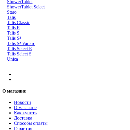
ShowerTablet
ShowerTablet Select
Staro
Talis
Talis Classic
Talis E
Talis S
Talis S²
Talis S² Variarc
Talis Select E
Talis Select S
Unica
О магазине
Новости
О магазине
Как купить
Доставка
Способы оплаты
Гарантия