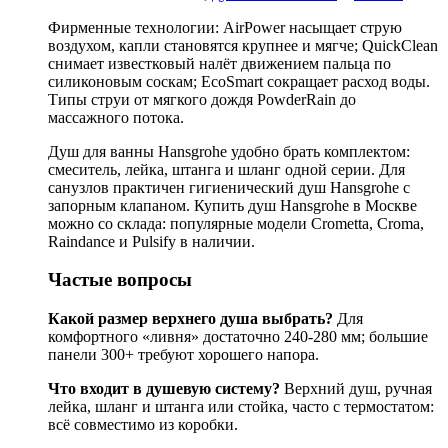
Фирменные технологии: AirPower насыщает струю
воздухом, капли становятся крупнее и мягче; QuickClean
снимает известковый налёт движением пальца по
силиконовым соскам; EcoSmart сокращает расход воды.
Типы струи от мягкого дождя PowderRain до
массажного потока.
Душ для ванны Hansgrohe удобно брать комплектом:
смеситель, лейка, штанга и шланг одной серии. Для
санузлов практичен гигиенический душ Hansgrohe с
запорным клапаном. Купить душ Hansgrohe в Москве
можно со склада: популярные модели Crometta, Croma,
Raindance и Pulsify в наличии.
Частые вопросы
Какой размер верхнего душа выбрать?
Для
комфортного «ливня» достаточно 240-280 мм; большие
панели 300+ требуют хорошего напора.
Что входит в душевую систему?
Верхний душ, ручная
лейка, шланг и штанга или стойка, часто с термостатом:
всё совместимо из коробки.