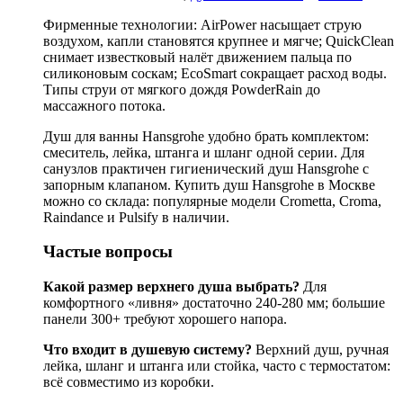
Фирменные технологии: AirPower насыщает струю
воздухом, капли становятся крупнее и мягче; QuickClean
снимает известковый налёт движением пальца по
силиконовым соскам; EcoSmart сокращает расход воды.
Типы струи от мягкого дождя PowderRain до
массажного потока.
Душ для ванны Hansgrohe удобно брать комплектом:
смеситель, лейка, штанга и шланг одной серии. Для
санузлов практичен гигиенический душ Hansgrohe с
запорным клапаном. Купить душ Hansgrohe в Москве
можно со склада: популярные модели Crometta, Croma,
Raindance и Pulsify в наличии.
Частые вопросы
Какой размер верхнего душа выбрать?
Для
комфортного «ливня» достаточно 240-280 мм; большие
панели 300+ требуют хорошего напора.
Что входит в душевую систему?
Верхний душ, ручная
лейка, шланг и штанга или стойка, часто с термостатом:
всё совместимо из коробки.