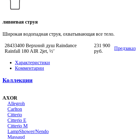
ливневая струя
Широкая водопадная струя, охватывающая все тело.
28433400 Верхний душ Raindance
231 900
Предзаказ
Rainfall 180 AIR 2jet, ½’
руб.
Характеристики
Комментарии
Коллекции
AXOR
Allegroh
Carlton
Citterio
Citterio E
Citterio M
LampShower/Nendo
Massaud