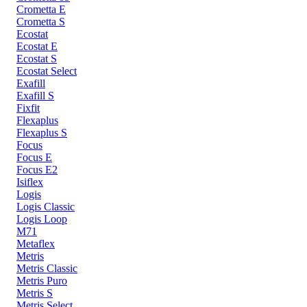
Crometta E
Crometta S
Ecostat
Ecostat E
Ecostat S
Ecostat Select
Exafill
Exafill S
Fixfit
Flexaplus
Flexaplus S
Focus
Focus E
Focus E2
Isiflex
Logis
Logis Classic
Logis Loop
M71
Metaflex
Metris
Metris Classic
Metris Puro
Metris S
Metris Select