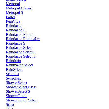
Metropol
Metropol Classic
Metropol S
Porter
PuraVida
Raindance
Raindance E
Raindance Rainfall
Raindance Rainmaker
Raindance S
Raindance Select
Raindance Select E
Raindance Select S
Raindrain
Rainmaker Select
RainSelect
Secuflex
Sensoflex
ShowerSelect
ShowerSelect Glass
ShowerSelect S
ShowerTablet
ShowerTablet Select
Staro
Talis