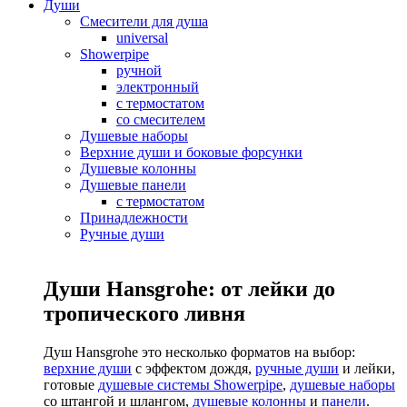
Души
Смесители для душа
universal
Showerpipe
ручной
электронный
с термостатом
со смесителем
Душевые наборы
Верхние души и боковые форсунки
Душевые колонны
Душевые панели
с термостатом
Принадлежности
Ручные души
Души Hansgrohe: от лейки до
тропического ливня
Душ Hansgrohe это несколько форматов на выбор:
верхние души
с эффектом дождя,
ручные души
и лейки,
готовые
душевые системы Showerpipe
,
душевые наборы
со штангой и шлангом,
душевые колонны
и
панели
.