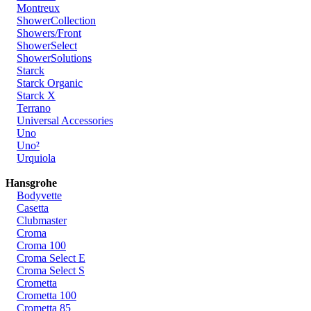
Montreux
ShowerCollection
Showers/Front
ShowerSelect
ShowerSolutions
Starck
Starck Organic
Starck X
Terrano
Universal Accessories
Uno
Uno²
Urquiola
Hansgrohe
Bodyvette
Casetta
Clubmaster
Croma
Croma 100
Croma Select E
Croma Select S
Crometta
Crometta 100
Crometta 85