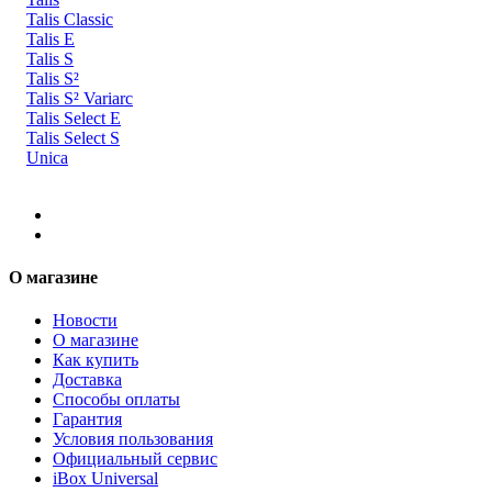
Talis Classic
Talis E
Talis S
Talis S²
Talis S² Variarc
Talis Select E
Talis Select S
Unica
О магазине
Новости
О магазине
Как купить
Доставка
Способы оплаты
Гарантия
Условия пользования
Официальный сервис
iBox Universal