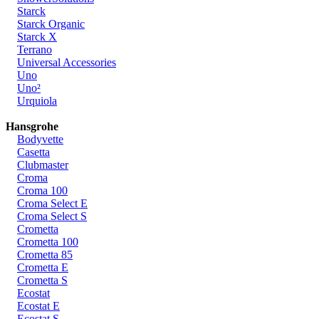
Starck
Starck Organic
Starck X
Terrano
Universal Accessories
Uno
Uno²
Urquiola
Hansgrohe
Bodyvette
Casetta
Clubmaster
Croma
Croma 100
Croma Select E
Croma Select S
Crometta
Crometta 100
Crometta 85
Crometta E
Crometta S
Ecostat
Ecostat E
Ecostat S