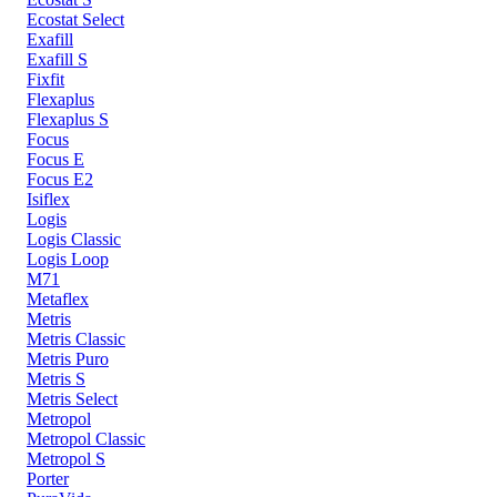
Ecostat Select
Exafill
Exafill S
Fixfit
Flexaplus
Flexaplus S
Focus
Focus E
Focus E2
Isiflex
Logis
Logis Classic
Logis Loop
M71
Metaflex
Metris
Metris Classic
Metris Puro
Metris S
Metris Select
Metropol
Metropol Classic
Metropol S
Porter