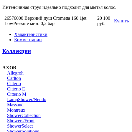
Интенсивная струя идеально подходит для мытья волос.
26576000 Верхний душ Crometta 160 1jet
20 100
Купить
LowPressure мин. 0,2 бар
руб.
Характеристики
Комментарии
Коллекции
AXOR
Allegroh
Carlton
Citterio
Citterio E
Citterio M
LampShower/Nendo
Massaud
Montreux
ShowerCollection
Showers/Front
ShowerSelect
ShowerSolutions