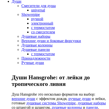
Души
Смесители для душа
universal
Showerpipe
ручной
электронный
с термостатом
со смесителем
Душевые наборы
Верхние души и боковые форсунки
Душевые колонны
Душевые панели
с термостатом
Принадлежности
Ручные души
Души Hansgrohe: от лейки до
тропического ливня
Душ Hansgrohe это несколько форматов на выбор:
верхние души
с эффектом дождя,
ручные души
и лейки,
готовые
душевые системы Showerpipe
,
душевые наборы
со штангой и шлангом,
душевые колонны
и
панели
.