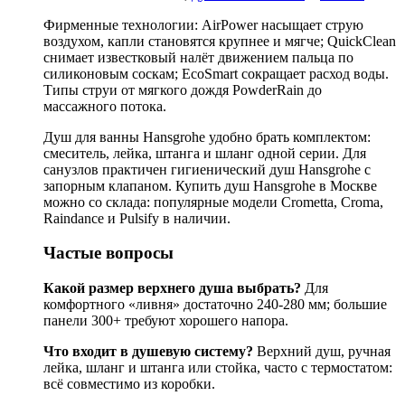
Фирменные технологии: AirPower насыщает струю
воздухом, капли становятся крупнее и мягче; QuickClean
снимает известковый налёт движением пальца по
силиконовым соскам; EcoSmart сокращает расход воды.
Типы струи от мягкого дождя PowderRain до
массажного потока.
Душ для ванны Hansgrohe удобно брать комплектом:
смеситель, лейка, штанга и шланг одной серии. Для
санузлов практичен гигиенический душ Hansgrohe с
запорным клапаном. Купить душ Hansgrohe в Москве
можно со склада: популярные модели Crometta, Croma,
Raindance и Pulsify в наличии.
Частые вопросы
Какой размер верхнего душа выбрать?
Для
комфортного «ливня» достаточно 240-280 мм; большие
панели 300+ требуют хорошего напора.
Что входит в душевую систему?
Верхний душ, ручная
лейка, шланг и штанга или стойка, часто с термостатом:
всё совместимо из коробки.