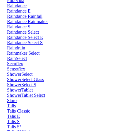
PuraVida
Raindance
Raindance E
Raindance Rainfall
Raindance Rainmaker
Raindance S
Raindance Select
Raindance Select E
Raindance Select S
Raindrain
Rainmaker Select
RainSelect
Secuflex
Sensoflex
ShowerSelect
ShowerSelect Glass
ShowerSelect S
ShowerTablet
ShowerTablet Select
Staro
Talis
Talis Classic
Talis E
Talis S
Talis S²