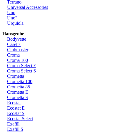
Terrano
Universal Accessories
Uno
Uno²
Urquiola
Hansgrohe
Bodyvette
Casetta
Clubmaster
Croma
Croma 100
Croma Select E
Croma Select S
Crometta
Crometta 100
Crometta 85
Crometta E
Crometta S
Ecostat
Ecostat E
Ecostat S
Ecostat Select
Exafill
Exafill S