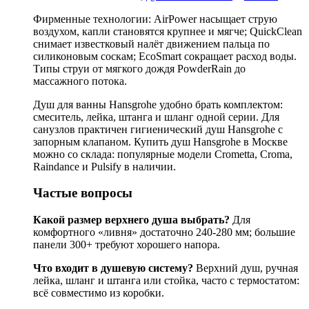
Фирменные технологии: AirPower насыщает струю
воздухом, капли становятся крупнее и мягче; QuickClean
снимает известковый налёт движением пальца по
силиконовым соскам; EcoSmart сокращает расход воды.
Типы струи от мягкого дождя PowderRain до
массажного потока.
Душ для ванны Hansgrohe удобно брать комплектом:
смеситель, лейка, штанга и шланг одной серии. Для
санузлов практичен гигиенический душ Hansgrohe с
запорным клапаном. Купить душ Hansgrohe в Москве
можно со склада: популярные модели Crometta, Croma,
Raindance и Pulsify в наличии.
Частые вопросы
Какой размер верхнего душа выбрать?
Для
комфортного «ливня» достаточно 240-280 мм; большие
панели 300+ требуют хорошего напора.
Что входит в душевую систему?
Верхний душ, ручная
лейка, шланг и штанга или стойка, часто с термостатом:
всё совместимо из коробки.