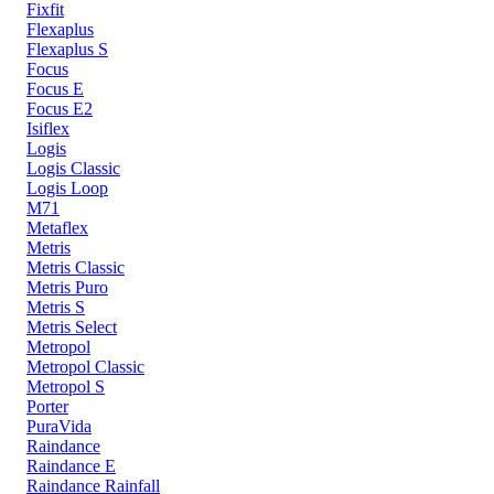
Fixfit
Flexaplus
Flexaplus S
Focus
Focus E
Focus E2
Isiflex
Logis
Logis Classic
Logis Loop
M71
Metaflex
Metris
Metris Classic
Metris Puro
Metris S
Metris Select
Metropol
Metropol Classic
Metropol S
Porter
PuraVida
Raindance
Raindance E
Raindance Rainfall