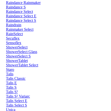
Raindance Rainmaker
Raindance S
Raindance Select
Raindance Select E
Raindance Select S
Raindrain
Rainmaker Select
RainSelect
Secuflex
Sensoflex
ShowerSelect
ShowerSelect Glass
ShowerSelect S
ShowerTablet
ShowerTablet Select
Staro
Talis
Talis Classic
Talis E
Talis S
Talis S²
Talis S² Variarc
Talis Select E
Talis Select S
Unica