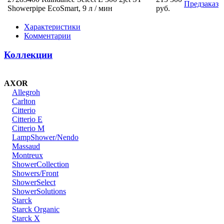
Предзаказ
Showerpipe EcoSmart, 9 л / мин
руб.
Характеристики
Комментарии
Коллекции
AXOR
Allegroh
Carlton
Citterio
Citterio E
Citterio M
LampShower/Nendo
Massaud
Montreux
ShowerCollection
Showers/Front
ShowerSelect
ShowerSolutions
Starck
Starck Organic
Starck X