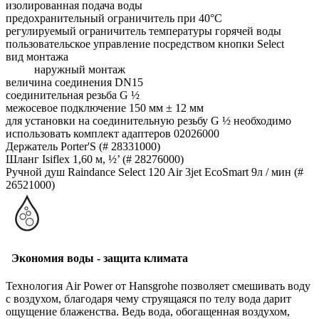
изолированная подача воды
предохранительный ограничитель при 40°C
регулируемый ограничитель температуры горячей воды
пользовательское управление посредством кнопки Select
вид монтажа
наружный монтаж
величина соединения DN15
соединительная резьба G ½
межосевое подключение 150 мм ± 12 мм
для установки на соединительную резьбу G ½ необходимо
использовать комплект адаптеров 02026000
Держатель Porter'S (# 28331000)
Шланг Isiflex 1,60 м, ½’ (# 28276000)
Ручной душ Raindance Select 120 Air 3jet EcoSmart 9л / мин (#
26521000)
Экономия воды - защита климата
Технология Air Power от Hansgrohe позволяет смешивать воду
с воздухом, благодаря чему струящаяся по телу вода дарит
ощущение блаженства. Ведь вода, обогащенная воздухом,