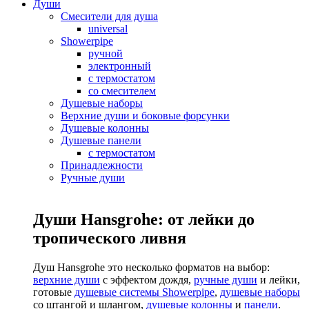
Души
Смесители для душа
universal
Showerpipe
ручной
электронный
с термостатом
со смесителем
Душевые наборы
Верхние души и боковые форсунки
Душевые колонны
Душевые панели
с термостатом
Принадлежности
Ручные души
Души Hansgrohe: от лейки до
тропического ливня
Душ Hansgrohe это несколько форматов на выбор:
верхние души
с эффектом дождя,
ручные души
и лейки,
готовые
душевые системы Showerpipe
,
душевые наборы
со штангой и шлангом,
душевые колонны
и
панели
.