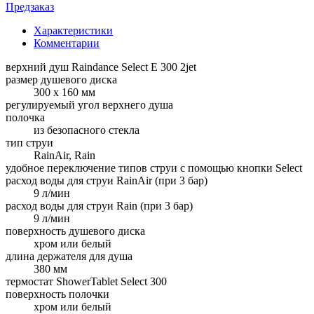
Предзаказ
Характеристики
Комментарии
верхний душ Raindance Select E 300 2jet
размер душевого диска
300 x 160 мм
регулируемый угол верхнего душа
полочка
из безопасного стекла
тип струи
RainAir, Rain
удобное переключение типов струи с помощью кнопки Select
расход воды для струи RainAir (при 3 бар)
9 л/мин
расход воды для струи Rain (при 3 бар)
9 л/мин
поверхность душевого диска
хром или белый
длина держателя для душа
380 мм
термостат ShowerTablet Select 300
поверхность полочки
хром или белый