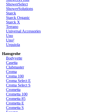
ShowerSelect
ShowerSolutions
Starck
Starck Organic
Starck X
Terrano
Universal Accessories
Uno
Uno²
Urquiola
Hansgrohe
Bodyvette
Casetta
Clubmaster
Croma
Croma 100
Croma Select E
Croma Select S
Crometta
Crometta 100
Crometta 85
Crometta E
Crometta S