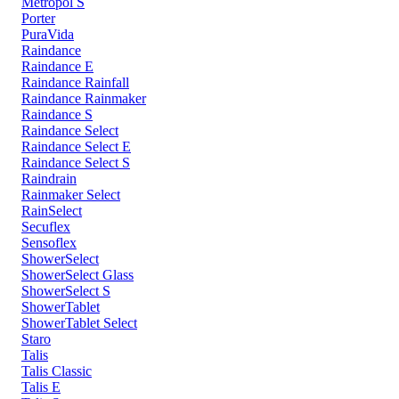
Metropol S
Porter
PuraVida
Raindance
Raindance E
Raindance Rainfall
Raindance Rainmaker
Raindance S
Raindance Select
Raindance Select E
Raindance Select S
Raindrain
Rainmaker Select
RainSelect
Secuflex
Sensoflex
ShowerSelect
ShowerSelect Glass
ShowerSelect S
ShowerTablet
ShowerTablet Select
Staro
Talis
Talis Classic
Talis E