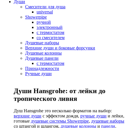
Души
Смесители для душа
universal
Showerpipe
ручной
электронный
с термостатом
со смесителем
Душевые наборы
Верхние души и боковые форсунки
Душевые колонны
Душевые панели
с термостатом
Принадлежности
Ручные души
Души Hansgrohe: от лейки до
тропического ливня
Душ Hansgrohe это несколько форматов на выбор:
верхние души
с эффектом дождя,
ручные души
и лейки,
готовые
душевые системы Showerpipe
,
душевые наборы
со штангой и шлангом,
душевые колонны
и
панели
.