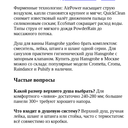
Фирменные технологии: AirPower насыщает струю
воздухом, капли становятся крупнее и мягче; QuickClean
снимает известковый налёт движением пальца по
силиконовым соскам; EcoSmart сокращает расход воды.
Типы струи от мягкого дождя PowderRain до
массажного потока.
Душ для ванны Hansgrohe удобно брать комплектом:
смеситель, лейка, штанга и шланг одной серии. Для
санузлов практичен гигиенический душ Hansgrohe с
запорным клапаном. Купить душ Hansgrohe в Москве
можно со склада: популярные модели Crometta, Croma,
Raindance и Pulsify в наличии.
Частые вопросы
Какой размер верхнего душа выбрать?
Для
комфортного «ливня» достаточно 240-280 мм; большие
панели 300+ требуют хорошего напора.
Что входит в душевую систему?
Верхний душ, ручная
лейка, шланг и штанга или стойка, часто с термостатом:
всё совместимо из коробки.