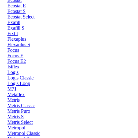
Ecostat
Ecostat E
Ecostat S
Ecostat Select
Exafill
Exafill S
Fixfit
Flexaplus
Flexaplus S
Focus
Focus E
Focus E2
Isiflex
Logis
Logis Classic
Logis Loop
M71
Metaflex
Metris
Metris Classic
Metris Puro
Metris S
Metris Select
Metropol
Metropol Classic