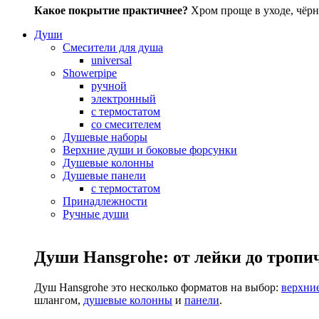
Какое покрытие практичнее?
Хром проще в уходе, чёрн
Души
Смесители для душа
universal
Showerpipe
ручной
электронный
с термостатом
со смесителем
Душевые наборы
Верхние души и боковые форсунки
Душевые колонны
Душевые панели
с термостатом
Принадлежности
Ручные души
Души Hansgrohe: от лейки до тропи
Душ Hansgrohe это несколько форматов на выбор:
верхни
шлангом,
душевые колонны
и
панели
.