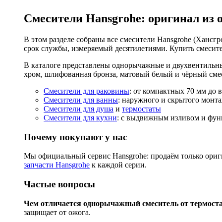
Смесители Hansgrohe: оригинал из 
В этом разделе собраны все смесители Hansgrohe (Хансгро
срок службы, измеряемый десятилетиями. Купить смесите
В каталоге представлены однорычажные и двухвентильны
хром, шлифованная бронза, матовый белый и чёрный смес
Смесители для раковины
: от компактных 70 мм до 
Смесители для ванны
: наружного и скрытого монта
Смесители для душа
и
термостаты
Смесители для кухни
: с выдвижным изливом и функ
Почему покупают у нас
Мы официальный сервис Hansgrohe: продаём только ориги
запчасти Hansgrohe
к каждой серии.
Частые вопросы
Чем отличается однорычажный смеситель от термост
защищает от ожога.