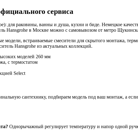
официального сервиса
е): для раковины, ванны и душа, кухни и биде. Немецкое качест
ль Hansgrohe в Москве можно с самовывозом от метро Щукинская
е модели, встраиваемые смесители для скрытого монтажа, терм
итель Hansgrohe из актуальных коллекций.
высоких моделей 260 мм
жа, с термостатом
цией Select
нальную сантехнику, подбираем модель под ваш монтаж, а если ч
ата?
Однорычажный регулирует температуру и напор одной ручко