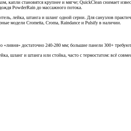
м, капли становятся крупнее и мягче; QuickClean снимает изв
дождя PowderRain до массажного потока.
итель, лейка, штанга и шланг одной серии. Для санузлов практ
ые модели Crometta, Croma, Raindance и Pulsify в наличии.
 «ливня» достаточно 240-280 мм; большие панели 300+ требуют
ка, шланг и штанга или стойка, часто с термостатом: всё совме