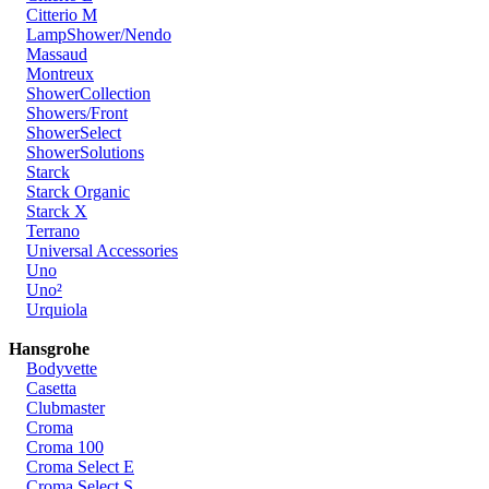
Citterio M
LampShower/Nendo
Massaud
Montreux
ShowerCollection
Showers/Front
ShowerSelect
ShowerSolutions
Starck
Starck Organic
Starck X
Terrano
Universal Accessories
Uno
Uno²
Urquiola
Hansgrohe
Bodyvette
Casetta
Clubmaster
Croma
Croma 100
Croma Select E
Croma Select S