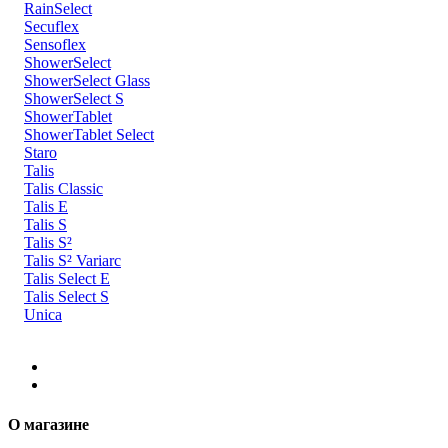
RainSelect
Secuflex
Sensoflex
ShowerSelect
ShowerSelect Glass
ShowerSelect S
ShowerTablet
ShowerTablet Select
Staro
Talis
Talis Classic
Talis E
Talis S
Talis S²
Talis S² Variarc
Talis Select E
Talis Select S
Unica
О магазине