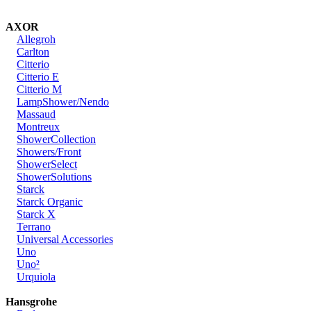
AXOR
Allegroh
Carlton
Citterio
Citterio E
Citterio M
LampShower/Nendo
Massaud
Montreux
ShowerCollection
Showers/Front
ShowerSelect
ShowerSolutions
Starck
Starck Organic
Starck X
Terrano
Universal Accessories
Uno
Uno²
Urquiola
Hansgrohe