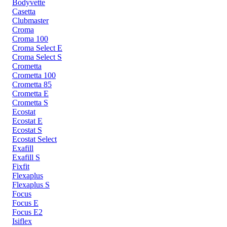
Bodyvette
Casetta
Clubmaster
Croma
Croma 100
Croma Select E
Croma Select S
Crometta
Crometta 100
Crometta 85
Crometta E
Crometta S
Ecostat
Ecostat E
Ecostat S
Ecostat Select
Exafill
Exafill S
Fixfit
Flexaplus
Flexaplus S
Focus
Focus E
Focus E2
Isiflex