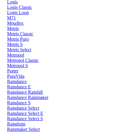
Logis
Logis Classic
Logis Loop
M71
Metaflex
Metris
Metris Classic
Metris Puro
Metris S
Metris Select
Metropol
Metropol Classic
Metropol S
Porter
PuraVida
Raindance
Raindance E
Raindance Rainfall
Raindance Rainmaker
Raindance S
Raindance Select
Raindance Select E
Raindance Select S
Raindrain
Rainmaker Select