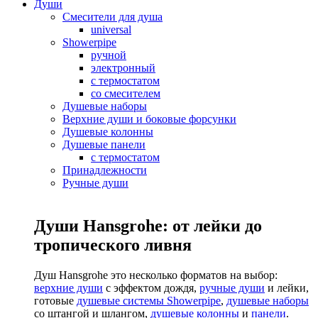
Души
Смесители для душа
universal
Showerpipe
ручной
электронный
с термостатом
со смесителем
Душевые наборы
Верхние души и боковые форсунки
Душевые колонны
Душевые панели
с термостатом
Принадлежности
Ручные души
Души Hansgrohe: от лейки до
тропического ливня
Душ Hansgrohe это несколько форматов на выбор:
верхние души
с эффектом дождя,
ручные души
и лейки,
готовые
душевые системы Showerpipe
,
душевые наборы
со штангой и шлангом,
душевые колонны
и
панели
.