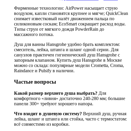
Фирменные технологии: AirPower насыщает струю
воздухом, капли становятся крупнее и мягче; QuickClean
снимает известковый налёт движением пальца по
силиконовым соскам; EcoSmart сокращает расход воды.
Типы струи от мягкого дождя PowderRain до
массажного потока.
Душ для ванны Hansgrohe удобно брать комплектом:
смеситель, лейка, штанга и шланг одной серии. Для
санузлов практичен гигиенический душ Hansgrohe с
запорным клапаном. Купить душ Hansgrohe в Москве
можно со склада: популярные модели Crometta, Croma,
Raindance и Pulsify в наличии.
Частые вопросы
Какой размер верхнего душа выбрать?
Для
комфортного «ливня» достаточно 240-280 мм; большие
панели 300+ требуют хорошего напора.
Что входит в душевую систему?
Верхний душ, ручная
лейка, шланг и штанга или стойка, часто с термостатом:
всё совместимо из коробки.