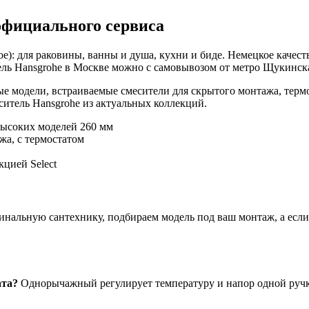
официального сервиса
е): для раковины, ванны и душа, кухни и биде. Немецкое качест
ль Hansgrohe в Москве можно с самовывозом от метро Щукинская
е модели, встраиваемые смесители для скрытого монтажа, терм
итель Hansgrohe из актуальных коллекций.
высоких моделей 260 мм
жа, с термостатом
цией Select
нальную сантехнику, подбираем модель под ваш монтаж, а если ч
ата?
Однорычажный регулирует температуру и напор одной ручко