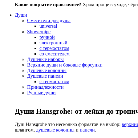
Какое покрытие практичнее?
Хром проще в уходе, чёрн
Души
Смесители для душа
universal
Showerpipe
ручной
электронный
с термостатом
со смесителем
Душевые наборы
Верхние души и боковые форсунки
Душевые колонны
Душевые панели
с термостатом
Принадлежности
Ручные души
Души Hansgrohe: от лейки до тропи
Душ Hansgrohe это несколько форматов на выбор:
верхни
шлангом,
душевые колонны
и
панели
.