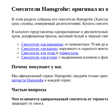
Смесители Hansgrohe: оригинал из 
В этом разделе собраны все смесители Hansgrohe (Хансгро
срок службы, измеряемый десятилетиями. Купить смесите
В каталоге представлены однорычажные и двухвентильны
хром, шлифованная бронза, матовый белый и чёрный смес
Смесители для раковины
: от компактных 70 мм до 
Смесители для ванны
: наружного и скрытого монта
Смесители для душа
и
термостаты
Смесители для кухни
: с выдвижным изливом и функ
Почему покупают у нас
Мы официальный сервис Hansgrohe: продаём только ориги
запчасти Hansgrohe
к каждой серии.
Частые вопросы
Чем отличается однорычажный смеситель от термост
защищает от ожога.