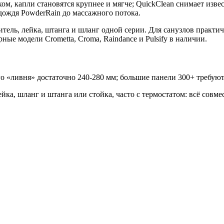
м, капли становятся крупнее и мягче; QuickClean снимает изв
дождя PowderRain до массажного потока.
итель, лейка, штанга и шланг одной серии. Для санузлов практ
ые модели Crometta, Croma, Raindance и Pulsify в наличии.
 «ливня» достаточно 240-280 мм; большие панели 300+ требуют
ка, шланг и штанга или стойка, часто с термостатом: всё совме