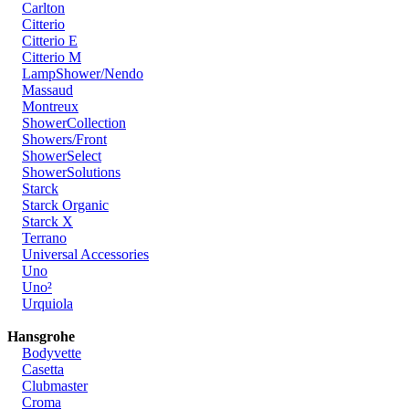
Carlton
Citterio
Citterio E
Citterio M
LampShower/Nendo
Massaud
Montreux
ShowerCollection
Showers/Front
ShowerSelect
ShowerSolutions
Starck
Starck Organic
Starck X
Terrano
Universal Accessories
Uno
Uno²
Urquiola
Hansgrohe
Bodyvette
Casetta
Clubmaster
Croma