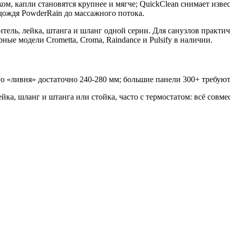
м, капли становятся крупнее и мягче; QuickClean снимает изв
дождя PowderRain до массажного потока.
итель, лейка, штанга и шланг одной серии. Для санузлов практ
ые модели Crometta, Croma, Raindance и Pulsify в наличии.
 «ливня» достаточно 240-280 мм; большие панели 300+ требуют
ка, шланг и штанга или стойка, часто с термостатом: всё совме