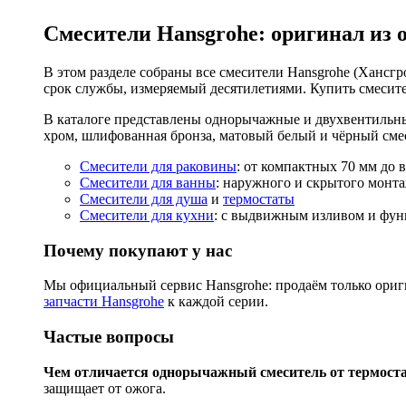
Смесители Hansgrohe: оригинал из 
В этом разделе собраны все смесители Hansgrohe (Хансгро
срок службы, измеряемый десятилетиями. Купить смесите
В каталоге представлены однорычажные и двухвентильны
хром, шлифованная бронза, матовый белый и чёрный смес
Смесители для раковины
: от компактных 70 мм до 
Смесители для ванны
: наружного и скрытого монта
Смесители для душа
и
термостаты
Смесители для кухни
: с выдвижным изливом и функ
Почему покупают у нас
Мы официальный сервис Hansgrohe: продаём только ориги
запчасти Hansgrohe
к каждой серии.
Частые вопросы
Чем отличается однорычажный смеситель от термост
защищает от ожога.