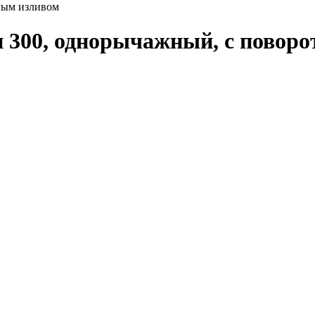
ным изливом
и 300, однорычажный, с повор