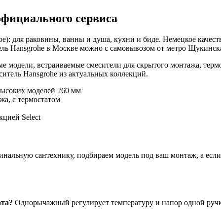
официального сервиса
е): для раковины, ванны и душа, кухни и биде. Немецкое качест
ль Hansgrohe в Москве можно с самовывозом от метро Щукинская
е модели, встраиваемые смесители для скрытого монтажа, терм
итель Hansgrohe из актуальных коллекций.
высоких моделей 260 мм
жа, с термостатом
цией Select
нальную сантехнику, подбираем модель под ваш монтаж, а если ч
ата?
Однорычажный регулирует температуру и напор одной ручко