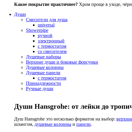
Какое покрытие практичнее?
Хром проще в уходе, чёрн
Души
Смесители для душа
universal
Showerpipe
ручной
электронный
с термостатом
со смесителем
Душевые наборы
Верхние души и боковые форсунки
Душевые колонны
Душевые панели
с термостатом
Принадлежности
Ручные души
Души Hansgrohe: от лейки до тропи
Душ Hansgrohe это несколько форматов на выбор:
верхни
шлангом,
душевые колонны
и
панели
.