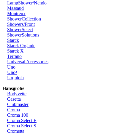
LampShower/Nendo
Massaud
Montreux
ShowerCollection
Showers/Front
ShowerSelect
ShowerSolutions
Starck
Starck Organic
Starck X
Terrano
Universal Accessories
Uno
Uno²
Urquiola
Hansgrohe
Bodyvette
Casetta
Clubmaster
Croma
Croma 100
Croma Select E
Croma Select S
Crometta