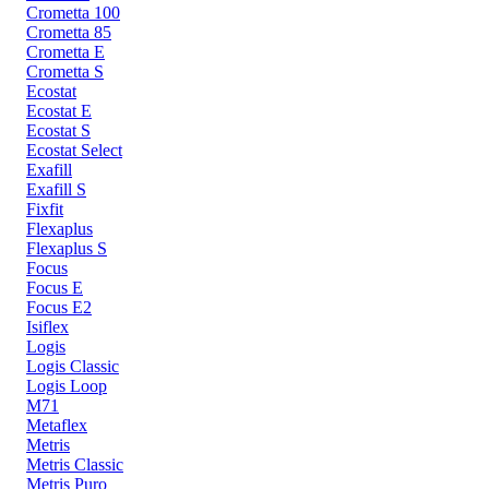
Crometta 100
Crometta 85
Crometta E
Crometta S
Ecostat
Ecostat E
Ecostat S
Ecostat Select
Exafill
Exafill S
Fixfit
Flexaplus
Flexaplus S
Focus
Focus E
Focus E2
Isiflex
Logis
Logis Classic
Logis Loop
M71
Metaflex
Metris
Metris Classic
Metris Puro