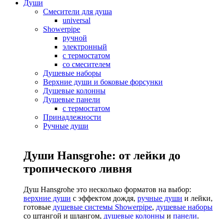
Души
Смесители для душа
universal
Showerpipe
ручной
электронный
с термостатом
со смесителем
Душевые наборы
Верхние души и боковые форсунки
Душевые колонны
Душевые панели
с термостатом
Принадлежности
Ручные души
Души Hansgrohe: от лейки до
тропического ливня
Душ Hansgrohe это несколько форматов на выбор:
верхние души
с эффектом дождя,
ручные души
и лейки,
готовые
душевые системы Showerpipe
,
душевые наборы
со штангой и шлангом,
душевые колонны
и
панели
.