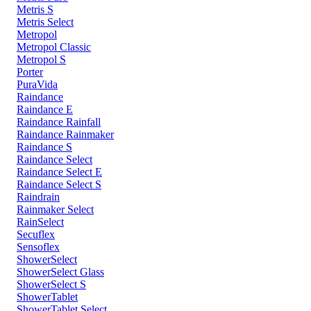
Metris S
Metris Select
Metropol
Metropol Classic
Metropol S
Porter
PuraVida
Raindance
Raindance E
Raindance Rainfall
Raindance Rainmaker
Raindance S
Raindance Select
Raindance Select E
Raindance Select S
Raindrain
Rainmaker Select
RainSelect
Secuflex
Sensoflex
ShowerSelect
ShowerSelect Glass
ShowerSelect S
ShowerTablet
ShowerTablet Select