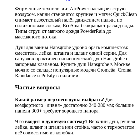
Фирменные технологии: AirPower насыщает струю
воздухом, капли становятся крупнее и мягче; QuickClean
снимает известковый налёт движением пальца по
силиконовым соскам; EcoSmart сокращает расход воды.
Типы струи от мягкого дождя PowderRain до
массажного потока.
Душ для ванны Hansgrohe удобно брать комплектом:
смеситель, лейка, штанга и шланг одной серии. Для
санузлов практичен гигиенический душ Hansgrohe с
запорным клапаном. Купить душ Hansgrohe в Москве
можно со склада: популярные модели Crometta, Croma,
Raindance и Pulsify в наличии.
Частые вопросы
Какой размер верхнего душа выбрать?
Для
комфортного «ливня» достаточно 240-280 мм; большие
панели 300+ требуют хорошего напора.
Что входит в душевую систему?
Верхний душ, ручная
лейка, шланг и штанга или стойка, часто с термостатом:
всё совместимо из коробки.