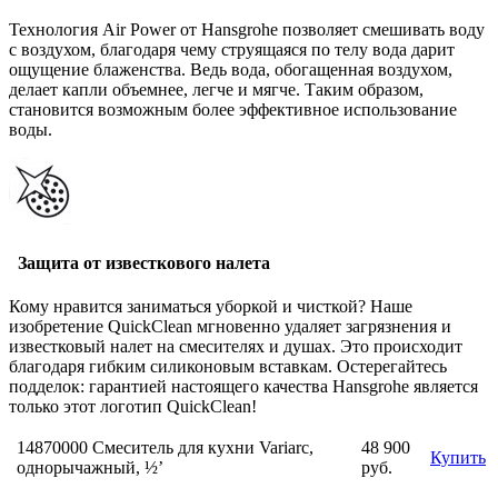
Технология Air Power от Hansgrohe позволяет смешивать воду
с воздухом, благодаря чему струящаяся по телу вода дарит
ощущение блаженства. Ведь вода, обогащенная воздухом,
делает капли объемнее, легче и мягче. Таким образом,
становится возможным более эффективное использование
воды.
Защита от известкового налета
Кому нравится заниматься уборкой и чисткой? Наше
изобретение QuickClean мгновенно удаляет загрязнения и
известковый налет на смесителях и душах. Это происходит
благодаря гибким силиконовым вставкам. Остерегайтесь
подделок: гарантией настоящего качества Hansgrohe является
только этот логотип QuickClean!
14870000 Смеситель для кухни Variarc,
48 900
Купить
однорычажный, ½’
руб.