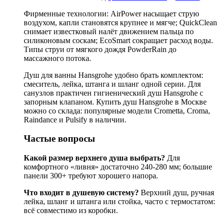
Фирменные технологии: AirPower насыщает струю
воздухом, капли становятся крупнее и мягче; QuickClean
снимает известковый налёт движением пальца по
силиконовым соскам; EcoSmart сокращает расход воды.
Типы струи от мягкого дождя PowderRain до
массажного потока.
Душ для ванны Hansgrohe удобно брать комплектом:
смеситель, лейка, штанга и шланг одной серии. Для
санузлов практичен гигиенический душ Hansgrohe с
запорным клапаном. Купить душ Hansgrohe в Москве
можно со склада: популярные модели Crometta, Croma,
Raindance и Pulsify в наличии.
Частые вопросы
Какой размер верхнего душа выбрать?
Для
комфортного «ливня» достаточно 240-280 мм; большие
панели 300+ требуют хорошего напора.
Что входит в душевую систему?
Верхний душ, ручная
лейка, шланг и штанга или стойка, часто с термостатом:
всё совместимо из коробки.