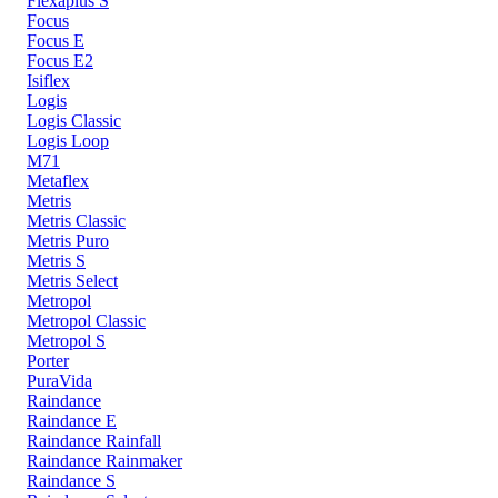
Flexaplus S
Focus
Focus E
Focus E2
Isiflex
Logis
Logis Classic
Logis Loop
M71
Metaflex
Metris
Metris Classic
Metris Puro
Metris S
Metris Select
Metropol
Metropol Classic
Metropol S
Porter
PuraVida
Raindance
Raindance E
Raindance Rainfall
Raindance Rainmaker
Raindance S