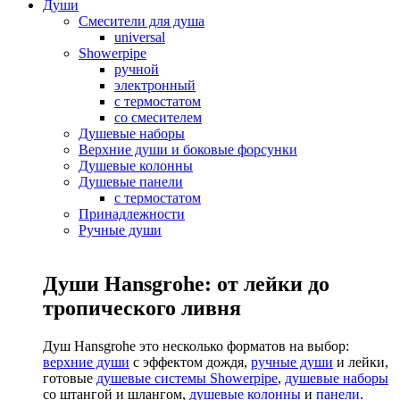
Души
Смесители для душа
universal
Showerpipe
ручной
электронный
с термостатом
со смесителем
Душевые наборы
Верхние души и боковые форсунки
Душевые колонны
Душевые панели
с термостатом
Принадлежности
Ручные души
Души Hansgrohe: от лейки до
тропического ливня
Душ Hansgrohe это несколько форматов на выбор:
верхние души
с эффектом дождя,
ручные души
и лейки,
готовые
душевые системы Showerpipe
,
душевые наборы
со штангой и шлангом,
душевые колонны
и
панели
.