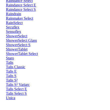
Raindance Select
Raindance Select E
Raindance Select S
Raindrain
Rainmaker Select
RainSelect
Secuflex
Sensoflex
ShowerSelect
ShowerSelect Glass
ShowerSelect S
ShowerTablet
ShowerTablet Select
Staro
Talis
Talis Classic
Talis E
Talis S
Talis S²
Talis S² Variarc
Talis Select E
Talis Select S
Unica