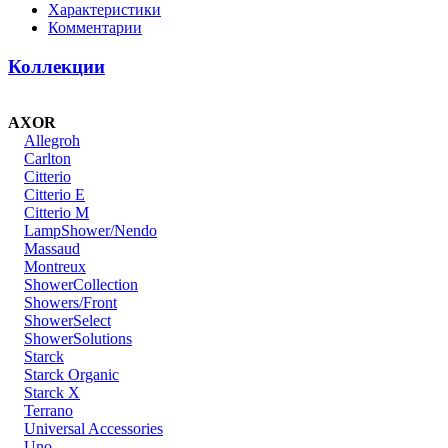
Характеристики
Комментарии
Коллекции
AXOR
Allegroh
Carlton
Citterio
Citterio E
Citterio M
LampShower/Nendo
Massaud
Montreux
ShowerCollection
Showers/Front
ShowerSelect
ShowerSolutions
Starck
Starck Organic
Starck X
Terrano
Universal Accessories
Uno