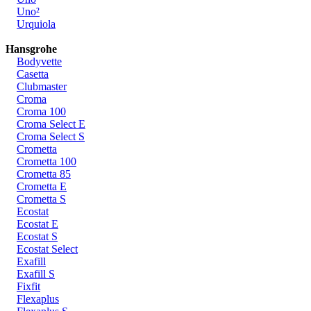
Uno²
Urquiola
Hansgrohe
Bodyvette
Casetta
Clubmaster
Croma
Croma 100
Croma Select E
Croma Select S
Crometta
Crometta 100
Crometta 85
Crometta E
Crometta S
Ecostat
Ecostat E
Ecostat S
Ecostat Select
Exafill
Exafill S
Fixfit
Flexaplus