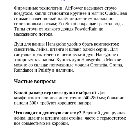
Фирменные технологии: AirPower насыщает струю
воздухом, капли становятся крупнее и мягче; QuickClean
снимает известковый налёт движением пальца по
силиконовым соскам; EcoSmart сокращает расход воды.
Типы струи от мягкого дождя PowderRain до
массажного потока.
Душ для ванны Hansgrohe удобно брать комплектом:
смеситель, лейка, штанга и шланг одной серии. Для
санузлов практичен гигиенический душ Hansgrohe с
запорным клапаном. Купить душ Hansgrohe в Москве
можно со склада: популярные модели Crometta, Croma,
Raindance и Pulsify в наличии.
Частые вопросы
Какой размер верхнего душа выбрать?
Для
комфортного «ливня» достаточно 240-280 мм; большие
панели 300+ требуют хорошего напора.
Что входит в душевую систему?
Верхний душ, ручная
лейка, шланг и штанга или стойка, часто с термостатом:
всё совместимо из коробки.