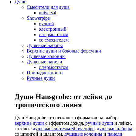
Души
Смесители для душа
universal
Showerpipe
ручной
электронный
с термостатом
со смесителем
Душевые наборы
Верхние души и боковые форсунки
Душевые колонны
Душевые панели
с термостатом
Принадлежности
Ручные души
Души Hansgrohe: от лейки до
тропического ливня
Душ Hansgrohe это несколько форматов на выбор:
верхние души
с эффектом дождя,
ручные души
и лейки,
готовые
душевые системы Showerpipe
,
душевые наборы
со штангой и шлангом,
душевые колонны
и
панели
.