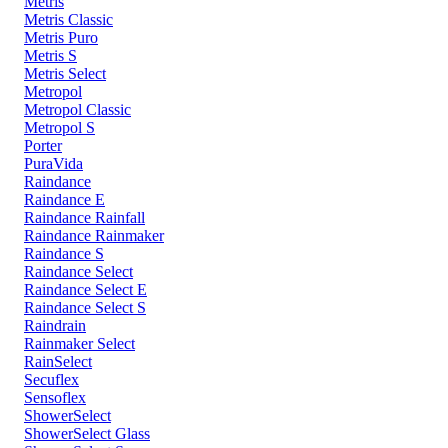
Metris
Metris Classic
Metris Puro
Metris S
Metris Select
Metropol
Metropol Classic
Metropol S
Porter
PuraVida
Raindance
Raindance E
Raindance Rainfall
Raindance Rainmaker
Raindance S
Raindance Select
Raindance Select E
Raindance Select S
Raindrain
Rainmaker Select
RainSelect
Secuflex
Sensoflex
ShowerSelect
ShowerSelect Glass