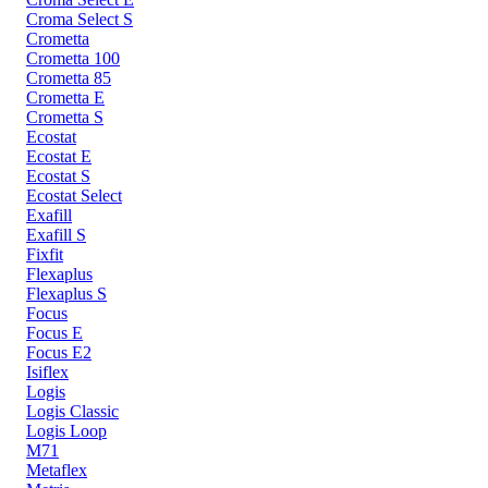
Croma Select S
Crometta
Crometta 100
Crometta 85
Crometta E
Crometta S
Ecostat
Ecostat E
Ecostat S
Ecostat Select
Exafill
Exafill S
Fixfit
Flexaplus
Flexaplus S
Focus
Focus E
Focus E2
Isiflex
Logis
Logis Classic
Logis Loop
M71
Metaflex