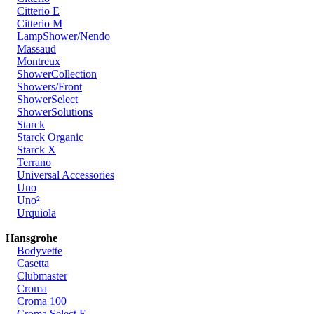
Citterio E
Citterio M
LampShower/Nendo
Massaud
Montreux
ShowerCollection
Showers/Front
ShowerSelect
ShowerSolutions
Starck
Starck Organic
Starck X
Terrano
Universal Accessories
Uno
Uno²
Urquiola
Hansgrohe
Bodyvette
Casetta
Clubmaster
Croma
Croma 100
Croma Select E