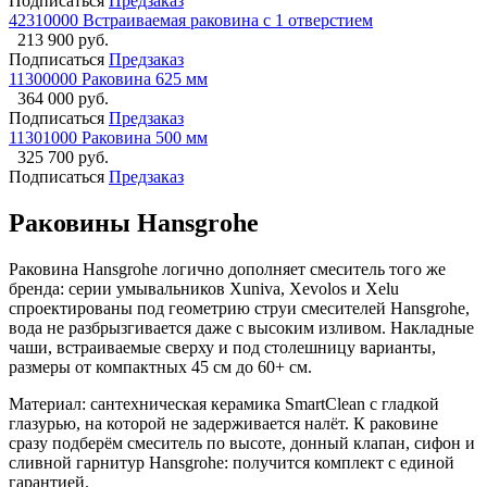
Подписаться
Предзаказ
42310000 Встраиваемая раковина с 1 отверстием
213 900 руб.
Подписаться
Предзаказ
11300000 Раковина 625 мм
364 000 руб.
Подписаться
Предзаказ
11301000 Раковина 500 мм
325 700 руб.
Подписаться
Предзаказ
Раковины Hansgrohe
Раковина Hansgrohe логично дополняет смеситель того же
бренда: серии умывальников Xuniva, Xevolos и Xelu
спроектированы под геометрию струи смесителей Hansgrohe,
вода не разбрызгивается даже с высоким изливом. Накладные
чаши, встраиваемые сверху и под столешницу варианты,
размеры от компактных 45 см до 60+ см.
Материал: сантехническая керамика SmartClean с гладкой
глазурью, на которой не задерживается налёт. К раковине
сразу подберём смеситель по высоте, донный клапан, сифон и
сливной гарнитур Hansgrohe: получится комплект с единой
гарантией.