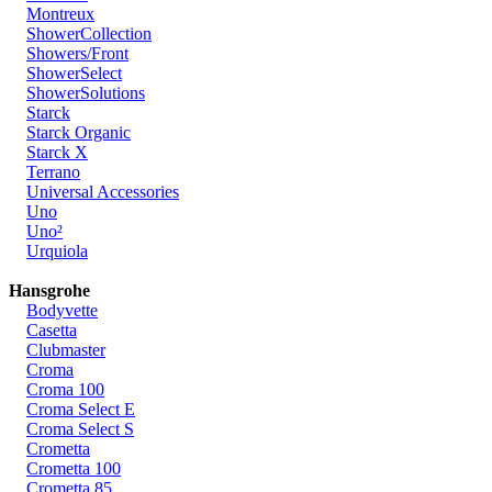
Montreux
ShowerCollection
Showers/Front
ShowerSelect
ShowerSolutions
Starck
Starck Organic
Starck X
Terrano
Universal Accessories
Uno
Uno²
Urquiola
Hansgrohe
Bodyvette
Casetta
Clubmaster
Croma
Croma 100
Croma Select E
Croma Select S
Crometta
Crometta 100
Crometta 85