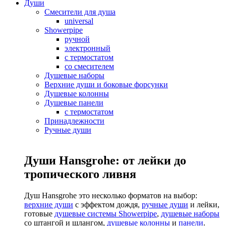
Души
Смесители для душа
universal
Showerpipe
ручной
электронный
с термостатом
со смесителем
Душевые наборы
Верхние души и боковые форсунки
Душевые колонны
Душевые панели
с термостатом
Принадлежности
Ручные души
Души Hansgrohe: от лейки до
тропического ливня
Душ Hansgrohe это несколько форматов на выбор:
верхние души
с эффектом дождя,
ручные души
и лейки,
готовые
душевые системы Showerpipe
,
душевые наборы
со штангой и шлангом,
душевые колонны
и
панели
.