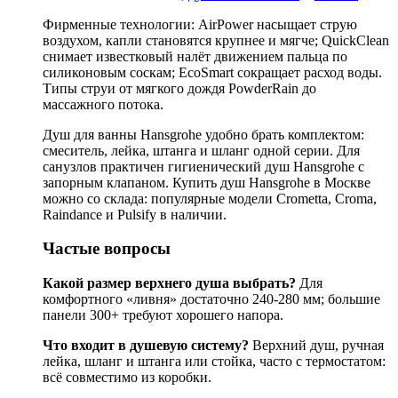
Фирменные технологии: AirPower насыщает струю
воздухом, капли становятся крупнее и мягче; QuickClean
снимает известковый налёт движением пальца по
силиконовым соскам; EcoSmart сокращает расход воды.
Типы струи от мягкого дождя PowderRain до
массажного потока.
Душ для ванны Hansgrohe удобно брать комплектом:
смеситель, лейка, штанга и шланг одной серии. Для
санузлов практичен гигиенический душ Hansgrohe с
запорным клапаном. Купить душ Hansgrohe в Москве
можно со склада: популярные модели Crometta, Croma,
Raindance и Pulsify в наличии.
Частые вопросы
Какой размер верхнего душа выбрать?
Для
комфортного «ливня» достаточно 240-280 мм; большие
панели 300+ требуют хорошего напора.
Что входит в душевую систему?
Верхний душ, ручная
лейка, шланг и штанга или стойка, часто с термостатом:
всё совместимо из коробки.