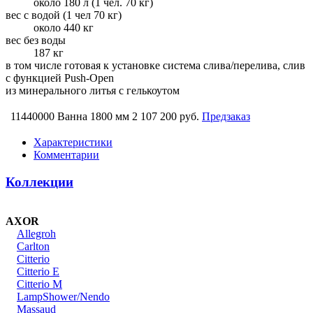
около 180 л (1 чел. 70 кг)
вес с водой (1 чел 70 кг)
около 440 кг
вес без воды
187 кг
в том числе готовая к установке система слива/перелива, слив
с функцией Push-Open
из минерального литья с гелькоутом
11440000 Ванна 1800 мм
2 107 200 руб.
Предзаказ
Характеристики
Комментарии
Коллекции
AXOR
Allegroh
Carlton
Citterio
Citterio E
Citterio M
LampShower/Nendo
Massaud