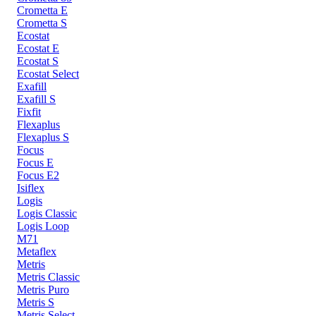
Crometta E
Crometta S
Ecostat
Ecostat E
Ecostat S
Ecostat Select
Exafill
Exafill S
Fixfit
Flexaplus
Flexaplus S
Focus
Focus E
Focus E2
Isiflex
Logis
Logis Classic
Logis Loop
M71
Metaflex
Metris
Metris Classic
Metris Puro
Metris S
Metris Select