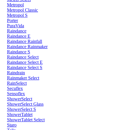
Metropol
Metropol Classic
Metropol S
Porter
PuraVida
Raindance
Raindance E
Raindance Rainfall
Raindance Rainmaker
Raindance S
Raindance Select
Raindance Select E
Raindance Select S
Raindrain
Rainmaker Select
RainSelect
Secuflex
Sensoflex
ShowerSelect
ShowerSelect Glass
ShowerSelect S
ShowerTablet
ShowerTablet Select
Staro