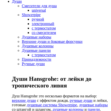
Души
Смесители для душа
universal
Showerpipe
ручной
электронный
с термостатом
со смесителем
Душевые наборы
Верхние души и боковые форсунки
Душевые колонны
Душевые панели
с термостатом
Принадлежности
Ручные души
Души Hansgrohe: от лейки до
тропического ливня
Душ Hansgrohe это несколько форматов на выбор:
верхние души
с эффектом дождя,
ручные души
и лейки,
готовые
душевые системы Showerpipe
,
душевые наборы
со штангой и шлангом,
душевые колонны
и
панели
.