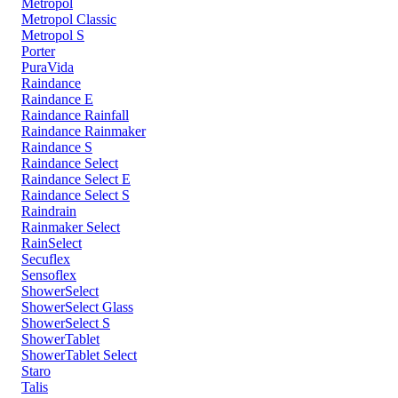
Metropol
Metropol Classic
Metropol S
Porter
PuraVida
Raindance
Raindance E
Raindance Rainfall
Raindance Rainmaker
Raindance S
Raindance Select
Raindance Select E
Raindance Select S
Raindrain
Rainmaker Select
RainSelect
Secuflex
Sensoflex
ShowerSelect
ShowerSelect Glass
ShowerSelect S
ShowerTablet
ShowerTablet Select
Staro
Talis