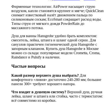
Фирменные технологии: AirPower насыщает струю
воздухом, капли становятся крупнее и мягче; QuickClean
снимает известковый налёт движением пальца по
силиконовым соскам; EcoSmart сокращает расход воды.
Типы струи от мягкого дождя PowderRain до
массажного потока.
Душ для ванны Hansgrohe удобно брать комплектом:
смеситель, лейка, штанга и шланг одной серии. Для
санузлов практичен гигиенический душ Hansgrohe с
запорным клапаном. Купить душ Hansgrohe в Москве
можно со склада: популярные модели Crometta, Croma,
Raindance и Pulsify в наличии.
Частые вопросы
Какой размер верхнего душа выбрать?
Для
комфортного «ливня» достаточно 240-280 мм; большие
панели 300+ требуют хорошего напора.
Что входит в душевую систему?
Верхний душ, ручная
лейка, шланг и штанга или стойка, часто с термостатом:
всё совместимо из коробки.