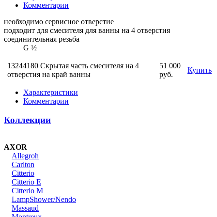
Комментарии
необходимо сервисное отверстие
подходит для смесителя для ванны на 4 отверстия
соединительная резьба
G ½
13244180 Скрытая часть смесителя на 4
51 000
Купить
отверстия на край ванны
руб.
Характеристики
Комментарии
Коллекции
AXOR
Allegroh
Carlton
Citterio
Citterio E
Citterio M
LampShower/Nendo
Massaud
Montreux