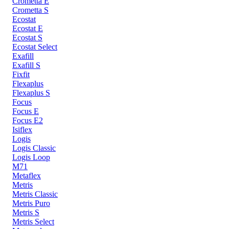
Crometta E
Crometta S
Ecostat
Ecostat E
Ecostat S
Ecostat Select
Exafill
Exafill S
Fixfit
Flexaplus
Flexaplus S
Focus
Focus E
Focus E2
Isiflex
Logis
Logis Classic
Logis Loop
M71
Metaflex
Metris
Metris Classic
Metris Puro
Metris S
Metris Select