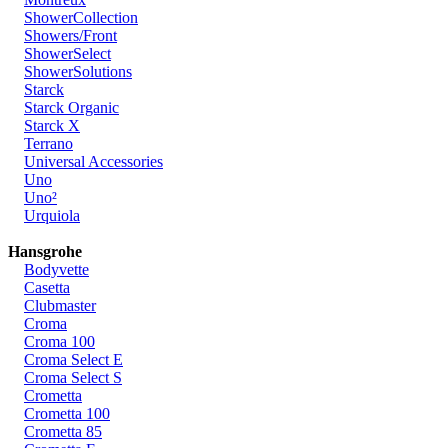
ShowerCollection
Showers/Front
ShowerSelect
ShowerSolutions
Starck
Starck Organic
Starck X
Terrano
Universal Accessories
Uno
Uno²
Urquiola
Hansgrohe
Bodyvette
Casetta
Clubmaster
Croma
Croma 100
Croma Select E
Croma Select S
Crometta
Crometta 100
Crometta 85