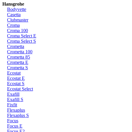
Hansgrohe
Bodyvette
Casetta
Clubmaster
Croma
Croma 100
Croma Select E
Croma Select S
Crometta
Crometta 100
Crometta 85
Crometta E
Crometta S
Ecostat
Ecostat E
Ecostat S
Ecostat Select
Exafill
Exafill S
Fixfit
Flexaplus
Flexaplus S
Focus
Focus E
Focus E2