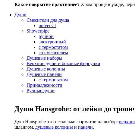
Какое покрытие практичнее?
Хром проще в уходе, чёрн
Души
Смесители для душа
universal
Showerpipe
ручной
электронный
с термостатом
со смесителем
Душевые наборы
Верхние души и боковые форсунки
Душевые колонны
Душевые панели
с термостатом
Принадлежности
Ручные души
Души Hansgrohe: от лейки до тропи
Душ Hansgrohe это несколько форматов на выбор:
верхни
шлангом,
душевые колонны
и
панели
.