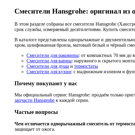
Смесители Hansgrohe: оригинал из 
В этом разделе собраны все смесители Hansgrohe (Хансгро
срок службы, измеряемый десятилетиями. Купить смесите
В каталоге представлены однорычажные и двухвентильны
хром, шлифованная бронза, матовый белый и чёрный смес
Смесители для раковины
: от компактных 70 мм до 
Смесители для ванны
: наружного и скрытого монта
Смесители для душа
и
термостаты
Смесители для кухни
: с выдвижным изливом и функ
Почему покупают у нас
Мы официальный сервис Hansgrohe: продаём только ориги
запчасти Hansgrohe
к каждой серии.
Частые вопросы
Чем отличается однорычажный смеситель от термост
защищает от ожога.