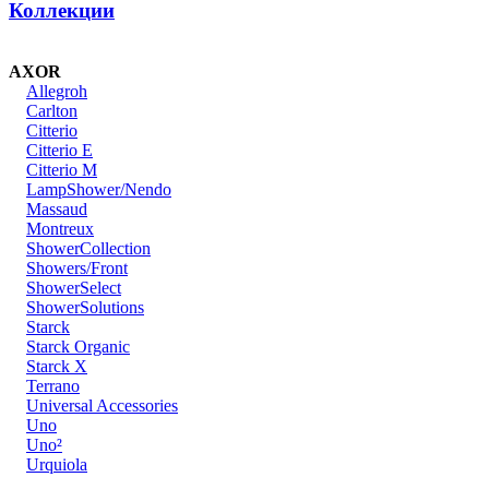
Коллекции
AXOR
Allegroh
Carlton
Citterio
Citterio E
Citterio M
LampShower/Nendo
Massaud
Montreux
ShowerCollection
Showers/Front
ShowerSelect
ShowerSolutions
Starck
Starck Organic
Starck X
Terrano
Universal Accessories
Uno
Uno²
Urquiola