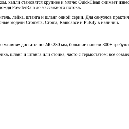
м, капли становятся крупнее и мягче; QuickClean снимает изв
дождя PowderRain до массажного потока.
итель, лейка, штанга и шланг одной серии. Для санузлов практ
ые модели Crometta, Croma, Raindance и Pulsify в наличии.
 «ливня» достаточно 240-280 мм; большие панели 300+ требуют
ка, шланг и штанга или стойка, часто с термостатом: всё совме