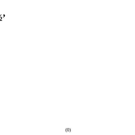
½’
(0)