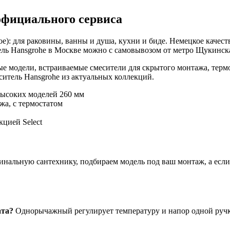
официального сервиса
е): для раковины, ванны и душа, кухни и биде. Немецкое качест
ль Hansgrohe в Москве можно с самовывозом от метро Щукинская
е модели, встраиваемые смесители для скрытого монтажа, терм
итель Hansgrohe из актуальных коллекций.
высоких моделей 260 мм
жа, с термостатом
цией Select
нальную сантехнику, подбираем модель под ваш монтаж, а если ч
ата?
Однорычажный регулирует температуру и напор одной ручко