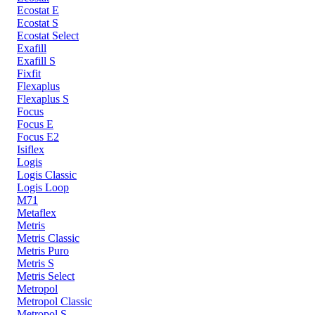
Ecostat E
Ecostat S
Ecostat Select
Exafill
Exafill S
Fixfit
Flexaplus
Flexaplus S
Focus
Focus E
Focus E2
Isiflex
Logis
Logis Classic
Logis Loop
M71
Metaflex
Metris
Metris Classic
Metris Puro
Metris S
Metris Select
Metropol
Metropol Classic
Metropol S