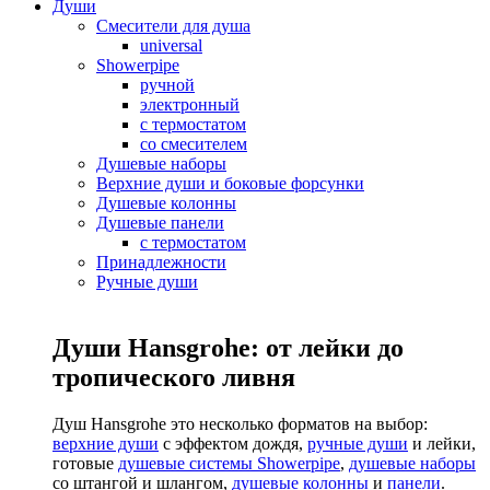
Души
Смесители для душа
universal
Showerpipe
ручной
электронный
с термостатом
со смесителем
Душевые наборы
Верхние души и боковые форсунки
Душевые колонны
Душевые панели
с термостатом
Принадлежности
Ручные души
Души Hansgrohe: от лейки до
тропического ливня
Душ Hansgrohe это несколько форматов на выбор:
верхние души
с эффектом дождя,
ручные души
и лейки,
готовые
душевые системы Showerpipe
,
душевые наборы
со штангой и шлангом,
душевые колонны
и
панели
.