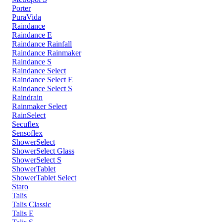
Porter
PuraVida
Raindance
Raindance E
Raindance Rainfall
Raindance Rainmaker
Raindance S
Raindance Select
Raindance Select E
Raindance Select S
Raindrain
Rainmaker Select
RainSelect
Secuflex
Sensoflex
ShowerSelect
ShowerSelect Glass
ShowerSelect S
ShowerTablet
ShowerTablet Select
Staro
Talis
Talis Classic
Talis E