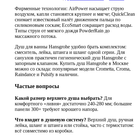
Фирменные технологии: AirPower насыщает струю
воздухом, капли становятся крупнее и мягче; QuickClean
снимает известковый налёт движением пальца по
силиконовым соскам; EcoSmart сокращает расход воды.
Типы струи от мягкого дождя PowderRain до
массажного потока.
Душ для ванны Hansgrohe удобно брать комплектом:
смеситель, лейка, штанга и шланг одной серии. Для
санузлов практичен гигиенический душ Hansgrohe с
запорным клапаном. Купить душ Hansgrohe в Москве
можно со склада: популярные модели Crometta, Croma,
Raindance и Pulsify в наличии.
Частые вопросы
Какой размер верхнего душа выбрать?
Для
комфортного «ливня» достаточно 240-280 мм; большие
панели 300+ требуют хорошего напора.
Что входит в душевую систему?
Верхний душ, ручная
лейка, шланг и штанга или стойка, часто с термостатом:
всё совместимо из коробки.