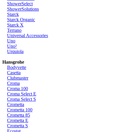
ShowerSelect
ShowerSolutions
Starck
Starck Organic
Starck X
Terrano
Universal Accessories
Uno
Uno²
Urquiola
Hansgrohe
Bodyvette
Casetta
Clubmaster
Croma
Croma 100
Croma Select E
Croma Select S
Crometta
Crometta 100
Crometta 85
Crometta E
Crometta S
Ecostat